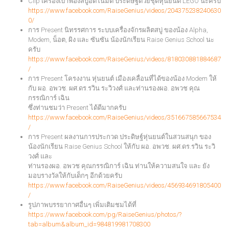
Clip เครื่องเป่าฟองสบู่อัตโนมัติ ประดิษฐ์ด้วยชุดหุ่นยนต์ LEGO นะครับ
https://www.facebook.com/RaiseGenius/videos/204375238240630
0/
การ Present นิทรรศการ ระบบเครื่องจักรผลิตสบู่ ของน้อง Alpha,
Modem, น็อต, ผิง และ ซันซัน น้องนักเรียน Raise Genius School นะ
ครับ
https://www.facebook.com/RaiseGenius/videos/818030881884687
/
การ Present โครงงาน หุ่นยนต์ เมืองเคลื่อนที่ได้ของน้อง Modem ให้
กับ ผอ. อพวช. ผศ.ดร.รวิน ระวิวงศ์ และท่านรองผอ. อพวช คุณ
กรรณิการ์ เฉิน
ซึ่งท่านชมว่า Present ได้ดีมากครับ
https://www.facebook.com/RaiseGenius/videos/351667585667534
/
การ Present ผลงานการประกวด ประดิษฐ์หุ่นยนต์ในสวนสนุก ของ
น้องนักเรียน Raise Genius School ให้กับ ผอ. อพวช. ผศ.ดร.รวิน ระวิ
วงศ์ และ
ท่านรองผอ. อพวช คุณกรรณิการ์ เฉิน ท่านให้ความสนใจ และ ยัง
มอบรางวัลให้กับเด็กๆ อีกด้วยครับ
https://www.facebook.com/RaiseGenius/videos/456934691805400
/
รูปภาพบรรยากาศอื่นๆ เพิ่มเติมชมได้ที่
https://www.facebook.com/pg/RaiseGenius/photos/?
tab=album&album_id=984819981708300