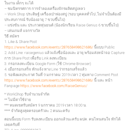
ในงาน เด็กๆ จะได้
– ชมนิทรรศการ การจำลองเครื่องจักรผลิตสบู่เหลว
– Work Shop ประดิษฐ์ เครื่องเป่าฟองสบู่ (รอบ บุคคลทั่วไป ,ไม่จำเป็นต้องมี
ประสบการณ์ รับน้องอายุ 7 ขวบขึ้นไป)
– แข่งขัน และ ประกวดหุ่นยนต์ (น้องนักเรียน Raise Genius 6 ขวบขึ้นไป)
– เล่นเกมส์ แจกรางวัล
วิธี สมัคร
1. Like & Share Post
https://www.facebook.com/events/287658498621686/
นี้แบบ Public
2. Add Line: raisegenius แล้วแจ้งชื่อน้องและ อายุ พร้อมส่งหน้าจอ Capture
การ Share Post เพื่อรับ Link ลงทะเบียน
3. กรอกลงทะเบียน Google Form (ใช้ Chrome Browser)
4. เมื่อกรอกเสร็จ ทักแจ้ง ทาง Line ว่ากรอกเสร็จแล้ว
5. รอฟังผลประกาศ วันที่ 9 มกราคม 2019 เวลา 2 ทุ่มทาง Comment Post
https://www.facebook.com/events/287658498621686/
นี้ และ หน้า
Fanpage
https://www.facebook.com/RaiseGenius/
* WorkShop รับจำนวนจำกัด
** ไม่มีค่าใช้จ่าย
*** หมดเขตรับสมัคร 9 มกราคม 2019 เวลา 18:00 น.
**** จำกัดสูงสุดครอบครัวละ 2 คนนะครับ
ตอนนี้แบบ Form รับลงทะเบียน ออกแล้วนะครับ ผปค. คนไหนสนใจ ทักได้
เลยครับที่