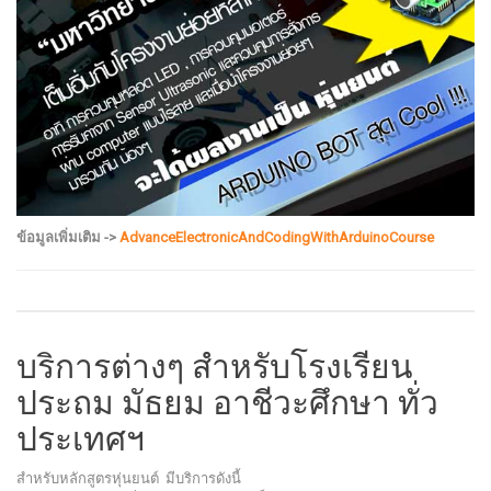
ข้อมูลเพิ่มเติม ->
AdvanceElectronicAndCodingWithArduinoCourse
บริการต่างๆ สำหรับโรงเรียน
ประถม มัธยม อาชีวะศึกษา ทั่ว
ประเทศฯ
สำหรับหลักสูตรหุ่นยนต์ มีบริการดังนี้