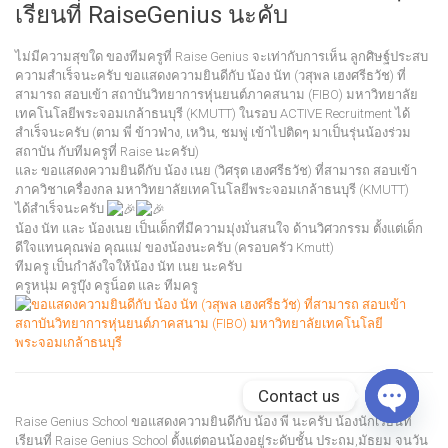
เรียนที่ RaiseGenius นะคับ
ไม่มีความสุขใด ของทีมครูที่ Raise Genius จะเท่ากับการเห็น ลูกศิษฐ์ประสบ
ความสำเร็จนะครับ ขอแสดงความยินดีกับ น้อง นัท (วสุพล เฮงศรีธวัช) ที่
สามารถ สอบเข้า สถาบันวิทยาการหุ่นยนต์ภาคสนาม (FIBO) มหาวิทยาลัย
เทคโนโลยีพระจอมเกล้าธนบุรี (KMUTT) ในรอบ ACTIVE Recruitment ได้
สำเร็จนะครับ (ตาม พี่ ข้าวฟ่าง, เหวิน, ชมพู่ เข้าไปติดๆ มาเป็นรุ่นน้องร่วม
สถาบัน กับทีมครูที่ Raise นะครับ)
และ ขอแสดงความยินดีกับ น้อง เนย (วิศรุต เฮงศรีธวัช) ที่สามารถ สอบเข้า
ภาควิชาเครื่องกล มหาวิทยาลัยเทคโนโลยีพระจอมเกล้าธนบุรี (KMUTT)
ได้สำเร็จนะครับ
น้อง นัท และ น้องเนย เป็นเด็กที่มีความมุ่งมั่นสนใจ ด้านวิศวกรรม ตั้งแต่เด็ก
ดีใจแทนคุณพ่อ คุณแม่ ของน้องนะครับ (ครอบครัว Kmutt)
ทีมครู เป็นกำลังใจให้น้อง นัท เนย นะครับ
ครูหนุ่ม ครูบุ๊ง ครูน็อต และ ทีมครู
Contact us
Raise
Genius School ขอแสดงความยินดีกับ น้อง พี นะครับ น้องนักเรียนที่
Open
เรียนที่ Raise Genius School ตั้งแต่ตอนน้องอยู่ระดับชั้น ประถม,มัธยม จนวัน