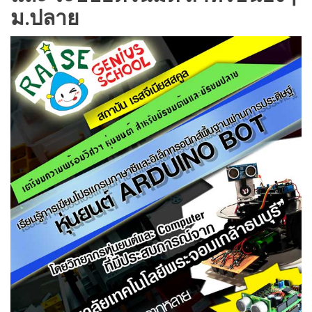
ม.ปลาย