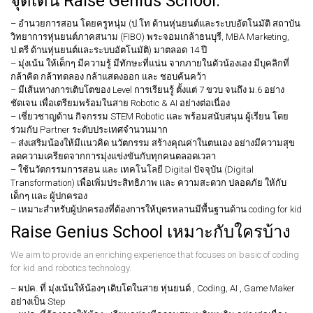
จุดเด่น Raise Genius School:
– อำนวยการสอน โดยครูหนุ่ม (ป.โท ด้านหุ่นยนต์และระบบอัตโนมัติ สถาบัน
วิทยาการหุ่นยนต์ภาคสนาม (FIBO) พระจอมเกล้าธนบุรี, MBA Marketing,
ป.ตรี ด้านหุ่นยนต์และระบบอัตโนมัติ) มาตลอด 14 ปี
– มุ่งเน้น ให้เด็กๆ มีความรู้ มีทักษะที่แน่น จากภายในตัวน้องเอง มีบุคลิกที่
กล้าคิด กล้าทดลอง กล้าแสดงออก และ ชอบค้นคว้า
– มีเส้นทางการเติบโตของ Level การเรียนรู้ ตั้งแต่ 7 ขวบ จนถึง ม.6 อย่าง
ชัดเจน เพื่อเตรียมพร้อมในสาย Robotic & AI อย่างต่อเนื่อง
– เชี่ยวชาญด้าน กิจกรรม STEM Robotic และ พร้อมสนับสนุน ผู้เรียน โดย
ร่วมกับ Partner ระดับประเทศจำนวนมาก
– ส่งเสริมน้องให้มีแนวคิด นวัตกรรม สร้างคุณค่าในตนเอง อย่างมีความสุข
ลดความเครียดจากการมุ่งแข่งขันกับทุกคนตลอดเวลา
– ใช้นวัตกรรมการสอน และ เทคโนโลยี Digital ปัจจุบัน (Digital
Transformation) เพื่อเพิ่มประสิทธิภาพ และ ความสะดวก ปลอดภัย ให้กับ
เด็กๆ และ ผู้ปกครอง
– เหมาะสำหรับผู้ปกครองที่ต้องการให้บุตรหลานมีพื้นฐานด้าน coding for kid
Raise Genius School เหมาะกับใครบ้าง
We aim to provide an enriching experience that focuses on basic of coding
for kid and robotics technology.
– ผปค. ที่ มุ่งเน้นให้น้องๆ เติบโตในสาย หุ่นยนต์ , Coding, AI , Game Maker
อย่างเป็น Step