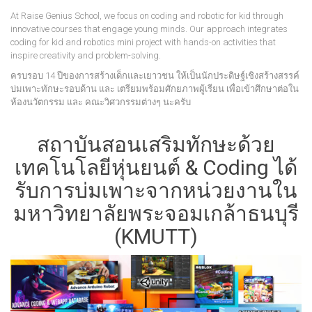
At Raise Genius School, we focus on coding and robotic for kid through
innovative courses that engage young minds. Our approach integrates
coding for kid and robotics mini project with hands-on activities that
inspire creativity and problem-solving.
ครบรอบ 14 ปีของการสร้างเด็กและเยาวชน ให้เป็นนักประดิษฐ์เชิงสร้างสรรค์
บ่มเพาะทักษะรอบด้าน และ เตรียมพร้อมศักยภาพผู้เรียน เพื่อเข้าศึกษาต่อใน
ห้องนวัตกรรม และ คณะวิศวกรรมต่างๆ นะครับ
สถาบันสอนเสริมทักษะด้วย
เทคโนโลยีหุ่นยนต์ & Coding ได้
รับการบ่มเพาะจากหน่วยงานใน
มหาวิทยาลัยพระจอมเกล้าธนบุรี
(KMUTT)