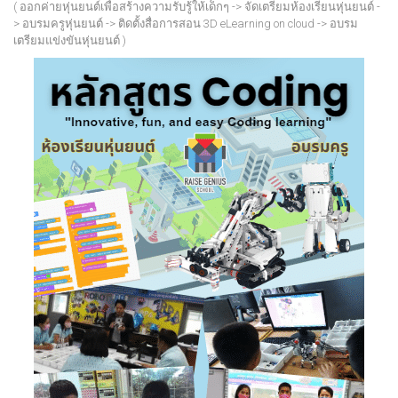
( ออกค่ายหุ่นยนต์เพื่อสร้างความรับรู้ให้เด็กๆ -> จัดเตรียมห้องเรียนหุ่นยนต์ -
> อบรมครูหุ่นยนต์ -> ติดตั้งสื่อการสอน 3D eLearning on cloud -> อบรม
เตรียมแข่งขันหุ่นยนต์ )