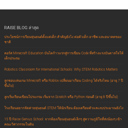
RAISE BLOG ล่าสุด
ประโยชน์การเรียนหุ่นยนต์ตั้งแต่เด็ก สำคัญยังไง ต่อตัวเด็ก อาชีพ และอนาคตของ
ชาติ
คอร์ส Minecraft Education บันไดก้าวแรกสู่การเขียน Code ที่สร้างแรงบันดาลใจให้
เด็กประถม
Robotics Classroom for International Schools: Why STEM Robotics Matters
ลูกชอบเล่นเกม Minecraft หรือ Roblox เปลี่ยนมาเรียน Coding ได้จริงไหม (อายุ 7 ปี
ขึ้นไป)
ลูกเริ่มเรียนเขียนโปรแกรม เริ่มจาก Scratch หรือ Python ก่อนดี (อายุ 8 ปีขึ้นไป)
โรงเรียนอยากจัดค่ายหุ่นยนต์ STEM ให้นักเรียน ต้องเตรียมตัวและงบประมาณยังไง
15 ปี Raise Genius School: จากห้องเรียนหุ่นยนต์เล็กๆ สู่ความภูมิใจที่ส่งน้องๆ เข้า
คณะวิศวกรรมในฝัน