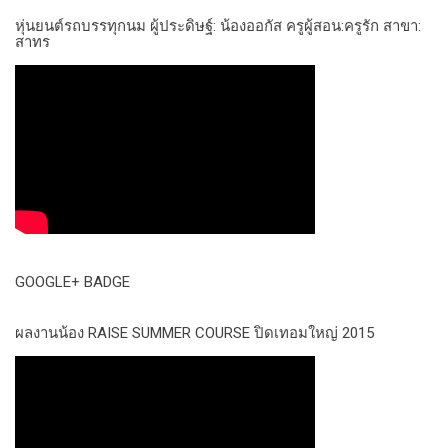
หุ่นยนต์รถบรรทุกนม ผู้ประดิษฐ์: น้องออกัส ครูผู้สอน:ครูรัก สาขา:
สาทร
GOOGLE+ BADGE
ผลงานน้อง RAISE SUMMER COURSE ปิดเทอมใหญ่ 2015