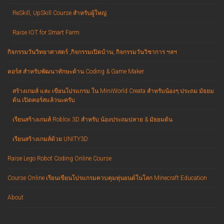
ReSkill, UpSkill Course สำหรับผู้ใหญ่
Raise IOT for Smart Farm
กิจกรรมวันวิทยาศาสตร์ ,กิจกรรมเปิดบ้าน, กิจกรรมวันวิชาการ ฯลฯ
คอร์ส สำหรับพัฒนาทักษะด้าน Coding & Game Maker
สร้างเกมส์ และ เขียนโปรแกรม ใน MiniWorld Creata สำหรับน้องๆ ประถม มัธยม
ต้น เปิดคอร์สแล้วนะครับ
เรียนสร้างเกมส์ Roblox 3D สำหรับ น้องประถมปลาย & มัธยมต้น
เรียนสร้างเกมส์ด้วย UNITY3D
Raise Lego Robot Coding Online Course
Course Online เรียนเขียนโปรแกรมควบคุมหุ่นยนต์ในโลก Minecraft Education
About