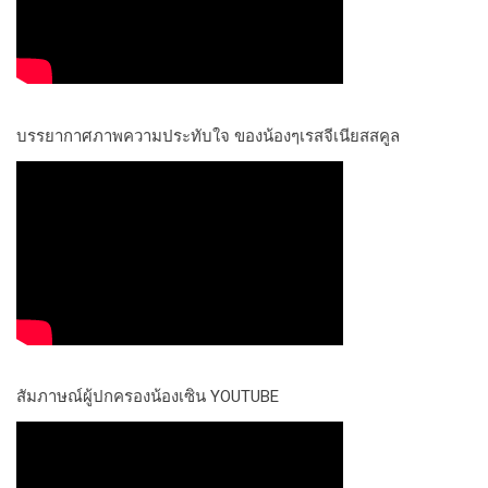
บรรยากาศภาพความประทับใจ ของน้องๆเรสจีเนียสสคูล
สัมภาษณ์ผู้ปกครองน้องเซิน YOUTUBE