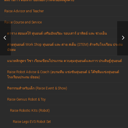
ผลงานการ ต่อเลโก้ ของน้องๆ เรสจีเนียสสคูลครับ
Raise Advisor and Teacher
Raise Course and Service
ตาราง สอนเลโก้ หุ่นยนต์ เสริมอัจฉริยะ รอบเสาร์ อาทิตย์ และ ช่วงเย็น
ฝึกความกล้าแสดงออก ด้วยการต่อเลโก้
เก่
ค่ายหุ่นยนต์ Work Shop หุ่นยนต์ และ ค่าย สเต็ม (STEM) สำหรับโรงเรียน ประถม
มัธยม
แนวหลักสูตร วิชา เรียนเขียนโปรแกรม ควบคุมหุ่นยนต์และการ ประดิษฐ์หุ่นยนต์
Raise Robot Advise & Coach (อบรมทีม แข่งขันหุ่นยนต์ & โค๊ชทีมแข่งหุ่นยนต์
โรงเรียนประถม มัธยม)
กิจกรรมสำหรับเด็ก (Raise Event & Show)
Raise Genius Robot & Toy
Raise Robotic Kits (Robot)
Raise Lego EV3 Robot Set