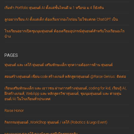
เริ่มทำ Portfolio หุ่นยนต์ AI ตั้งแต่ชั้นไหนดี ม.1 หรือรอ ม.4 ก็ยังทัน
ลูกอยากเรียน AI ตั้งแต่เด็ก ต้องเริ่มจากอะไรก่อน ไม่ใช่แค่กด ChatGPT เป็น
โรงเรียนอยากเปิดชุมนุมหุ่นยนต์ ต้องเตรียมอุปกรณ์หุ่นยนต์สำหรับโรงเรียนอะไร
บ้าง
PAGES
หุ่นยนต์ และ เลโก้ หุ่นยนต์ เสริมทักษะเด็ก ทุกความต้องการด้าน หุ่นยนต์
สอนสร้างหุ่นยนต์ เขียน code สร้างเกมส์ หลักสูตรหุ่นยนต์ @Raise Genius: ติดต่อ
เรียนเสริมทักษะเด็ก และ เยาวชน ผ่านการสร้างหุ่นยนต์, coding for kid, เรียนรู้ AI,
ฝึกสร้างเกมส์, WebApp และ หลักสูตรวิชาหุ่นยนต์, ชุมนุมหุ่นยนต์ และ ค่ายหุ่น
ยนต์/AI ในโรงเรียนทั่วประเทศ
Raise Honor
กิจกรรมหุ่นยนต์ ,WorkShop หุ่นยนต์ / เลโก้ (Robotics & Lego Event)