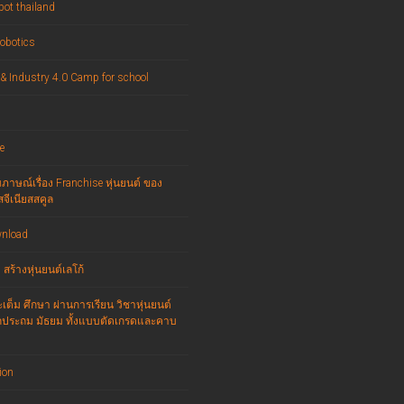
bot thailand
obotics
 & Industry 4.0 Camp for school
e
ภาษณ์เรื่อง Franchise หุ่นยนต์ ของ
จีเนียสสคูล
wnload
สร้างหุ่นยนต์เลโก้
เต็ม ศึกษา ผ่านการเรียน วิชาหุ่นยนต์
กประถม มัธยม ทั้งแบบตัดเกรดและคาบ
ion