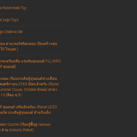
e Roominate Toy
e Lego Toys
go Creative Set
ยน ค่าย/คอร์สปิดเทอม เรียนสร้างหุ่น
ลโก้ โรบอท )
บรมเตรียมทีม แข่งขันหุ่นยนต์ FLL,WRO
้ หุ่นยนต์)
เทอม เรียนประดิษฐ์หุ่นยนต์ช่วงเดือน
พฤศจิกายน 2563 เปิดแล้วครับ (Raise
ummer Couse, October Break) สาขา
10 (สีลม ซ.9)
ก้ หุ่นยนต์ เสริมอัจฉริยะ (Raise LEGO
อร์ส ประดิษฐ์หุ่นยนต์ สำหรับเด็ก
ker Course (เรียนรู้พื้นฐานระบบ
ิ ด้วย Arduino Robot)