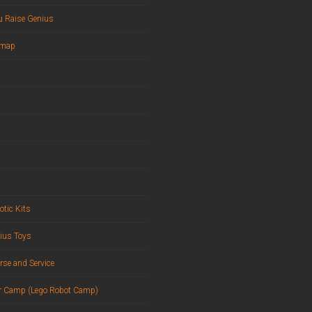
บ Raise Genius
emap
otic Kits
ius Toys
rse and Service
 Camp (Lego Robot Camp)