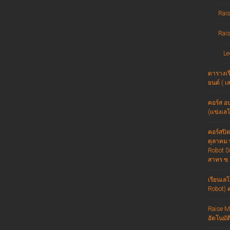
Rais
Rais
Le
ตารางเรี
ยนต์ ( เ
คอร์ส อ
(แข่งเลโก
คอร์สปิด
ตุลาคม 
Robot S
สาทร ซ. 
เรียนเลโ
Robot) ค
Raise Ma
อัตโนมัต