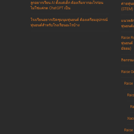
ลูกอยากเรียน AI ตั้งแต่เด็ก ต้องเริ่มจากอะไรก่อน
ค่ายหุ่น
ไม่ใช่แค่กด ChatGPT เป็น
(STEM) 
โรงเรียนอยากเปิดชุมนุมหุ่นยนต์ ต้องเตรียมอุปกรณ์
แนวหลัก
หุ่นยนต์สำหรับโรงเรียนอะไรบ้าง
หุ่นยนต์
Raise R
หุ่นยนต์
มัธยม)
กิจกรรม
Raise G
Raise 
Rais
Ra
Xiao
Raise