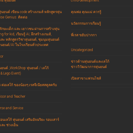
น หุ่นยนต์
child-development
่นยนต์ เขียน code สร้างเกมส์ หลักสูตรหุ่น
คุณพ่อ คุณแม่ ควรรู้
se Genius: ติดต่อ
นวัตกรรมการเรียนรู้
มทักษะเด็ก และ เยาวชน ผ่านการสร้างหุ่น
g for kid, เรียนรู้ AI, ฝึกสร้างเกมส์,
พี่เรส ขยับปากกา
ะ หลักสูตรวิชาหุ่นยนต์, ชุมนุมหุ่นยนต์
ุ่นยนต์/AI ในโรงเรียนทั่วประเทศ
Uncategorized
or
ข่าวด้านหุ่นยนต์และเลโก้
ข่าววิวัฒนาการหุ่นยนต์
นยนต์ ,WorkShop หุ่นยนต์ / เลโก้
 & Lego Event)
เปิดสาขาแฟรนไชส์
ต่อเลโก้ ของน้องๆ เรสจีเนียสสคูลครับ
isor and Teacher
rse and Service
นเลโก้ หุ่นยนต์ เสริมอัจฉริยะ รอบเสาร์
และ ช่วงเย็น