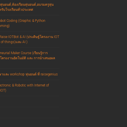
หุ่นยนต์,ห้องเรียนหุ่นยนต์,อบรมครูหุ่น
หรับโรงเรียนทั่วประเทศ
obot Coding (Graphic & Python
mming)
Raise IOTBot & AI (ประดิษฐ์โครงงาน IOT
t of things)และ AI )
neurial Maker Course (เรียนรู้การ
์โครงงานอัตโนมัติ และ การนำเสนอผล
าและ workshop หุ่นยนต์ ที่ raisegenius
ectronic & Robotic with Internet of
IOT)