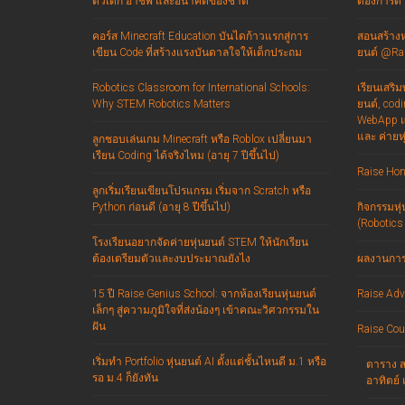
ตัวเด็ก อาชีพ และอนาคตของชาติ
ต้องการด้า
คอร์ส Minecraft Education บันไดก้าวแรกสู่การ
สอนสร้างหุ
เขียน Code ที่สร้างแรงบันดาลใจให้เด็กประถม
ยนต์ @Rai
Robotics Classroom for International Schools:
เรียนเสริ
Why STEM Robotics Matters
ยนต์, codin
WebApp แล
และ ค่ายห
ลูกชอบเล่นเกม Minecraft หรือ Roblox เปลี่ยนมา
เรียน Coding ได้จริงไหม (อายุ 7 ปีขึ้นไป)
Raise Hon
ลูกเริ่มเรียนเขียนโปรแกรม เริ่มจาก Scratch หรือ
Python ก่อนดี (อายุ 8 ปีขึ้นไป)
กิจกรรมหุ่
(Robotics
โรงเรียนอยากจัดค่ายหุ่นยนต์ STEM ให้นักเรียน
ต้องเตรียมตัวและงบประมาณยังไง
ผลงานการ 
15 ปี Raise Genius School: จากห้องเรียนหุ่นยนต์
Raise Adv
เล็กๆ สู่ความภูมิใจที่ส่งน้องๆ เข้าคณะวิศวกรรมใน
ฝัน
Raise Cou
เริ่มทำ Portfolio หุ่นยนต์ AI ตั้งแต่ชั้นไหนดี ม.1 หรือ
ตาราง สอ
รอ ม.4 ก็ยังทัน
อาทิตย์ 