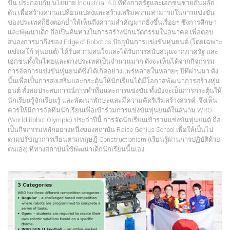
ขึ้น ประกอบกับ นโยบาย Industrial 4.0 ที่ทั้งภาครัฐและเอกชนช่วยกันผลัก
ดัน เพื่อสร้างความเปลี่ยนแปลงและสร้างเสริมความสามารถในการแข่งขัน
ของประเทศก็ยิ่งตอกย่ำให้เห็นถึงความสำคัญมากยิ่งขึ้นเรื่อยๆ
ซึ่งการศึกษา
และพัฒนาเด็ก ถือเป็นต้นทางในการสร้างนักนวัตกรรมในอนาคต เพื่อตอบ
สนองการมาถึงของ Edge of Robotics
ปัจจุบันการแข่งขันหุ่นยนต์ (โดยเฉพาะ
แข่งเลโก้ หุ่นยนต์) ได้รับความสนใจและได้รับการสนับสนุนจากภาครัฐ และ
เอกชนทั้งในไทยและต่างประเทศเป็นจำนวนมาก ดังจะเห็นได้จากกิจกรรม
การจัดการแข่งขันหุ่นยนต์ซึ่งได้เกิดอย่างแพร่หลายในหลายๆ ปีที่ผ่านมา
ดัง
นั้นเพื่อเป็นการส่งเสริมและกระตุ้นให้นักเรียนได้มีโอกาสพัฒนาการสร้างหุ่น
ยนต์ สั่งสมประสบการณ์การทำทีมและการแข่งขัน ทั้งยังจะเป็นการกระตุ้นให้
นักเรียนรู้จักเรียนรู้ และพัฒนาทักษะและมีความคิดริเริ่มสร้างสรรค์ จึงเห็น
ควรให้มีการจัดทีมนักเรียนเพื่อเข้าร่วมการแข่งขันหุ่นยนต์ในสนาม WRO
(World Robot Olympic) ประจำปีนี้
การจัดนักเรียนเข้าร่วมแข่งขันหุ่นยนต์ ถือ
เป็นกิจกรรมหลักอย่างหนึ่งของสถาบัน Raise Genius School เพื่อให้เป็นไป
ตามปรัชญาการเรียนตามทฤษฎี Constructionism (เรียนรู้ผ่านการปฏิบัติด้วย
ตนเอง) ที่ทางสถาบันใช้พัฒนาเด็กนักเรียนนั้นเอง