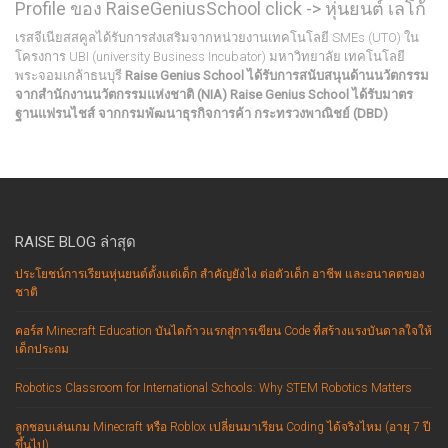
Profile ของ RaiseGeniusSchool click ->
หุ่นยนต์ เลโก้
เรสจีเนียสสคูลได้รับการส่งเสริมจากหน่วยงานเทคโนโลยี SMEs (
UTO
) ใน
โครงการ UBI (university Business Incubator) มหาวิทยาลัย เทคโนโลยี
พระจอมเกล้าธนบุรี
Raise Genius School ได้รับการสนับสนุนด้านนวัตกรรม
จากสำนักงานนวัตกรรมแห่งชาติ (
NIA
)
Raise Genius School ได้รับมาตร
ฐานแฟรนไชส์ จากกรมพัฒนาธุรกิจการค้า กระทรวงพาณิชย์ (
DBD
)
RAISE BLOG ล่าสุด
ประโยชน์การเรียนหุ่นยนต์ตั้งแต่เด็ก สำคัญยังไง ต่อตัวเด็ก อาชีพ และอนาคตของ
ชาติ
คอร์ส Minecraft Education บันไดก้าวแรกสู่การเขียน Code ที่สร้างแรงบันดาลใจให้
เด็กประถม
Robotics Classroom for International Schools: Why STEM Robotics Matters
ลูกชอบเล่นเกม Minecraft หรือ Roblox เปลี่ยนมาเรียน Coding ได้จริงไหม (อายุ 7 ปี
ขึ้นไป)