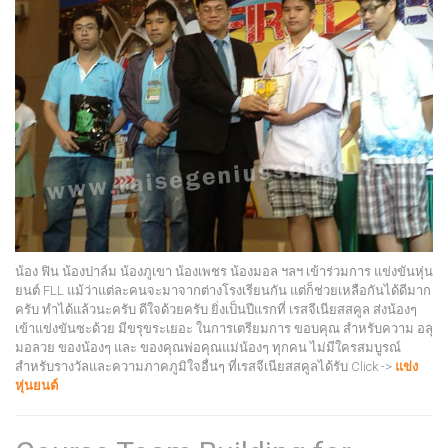
น้อง ฟิน น้องปาล์ม น้องภูเขา น้องเพชร น้องมอล ฯลฯ เข้าร่วมการ แข่งขันหุ่น
ยนต์ FLL แม้ว่าแต่ละคนจะมาจากต่างโรงเรียนกัน แต่ก็ช่วยเหลือกันได้ดีมาก
ครับ ทำได้แล้วนะครับ ดีใจด้วยครับ ยิ่งเป็นปีแรกที่ เรสจีเนียสสคูล ส่งน้องๆ
เข้าแข่งขันซะด้วย มีขรุขระเยอะ ในการเตรียมการ ขอบคุณ สำหรับความ อลุ
มอลวย ของน้องๆ และ ของคุณพ่อคุณแม่น้องๆ ทุกคน ไม่มีใครสมบูรณ์
สำหรับรางวัลและความภาคภูมิใจอื่นๆ ที่เรสจีเนียสสคูลได้รับ Click ->
แข่ง
หุ่นยนต์