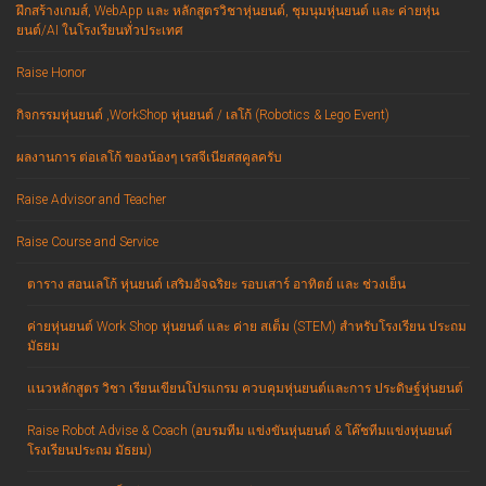
ฝึกสร้างเกมส์, WebApp และ หลักสูตรวิชาหุ่นยนต์, ชุมนุมหุ่นยนต์ และ ค่ายหุ่น
ยนต์/AI ในโรงเรียนทั่วประเทศ
Raise Honor
กิจกรรมหุ่นยนต์ ,WorkShop หุ่นยนต์ / เลโก้ (Robotics & Lego Event)
ผลงานการ ต่อเลโก้ ของน้องๆ เรสจีเนียสสคูลครับ
Raise Advisor and Teacher
Raise Course and Service
ตาราง สอนเลโก้ หุ่นยนต์ เสริมอัจฉริยะ รอบเสาร์ อาทิตย์ และ ช่วงเย็น
ค่ายหุ่นยนต์ Work Shop หุ่นยนต์ และ ค่าย สเต็ม (STEM) สำหรับโรงเรียน ประถม
มัธยม
แนวหลักสูตร วิชา เรียนเขียนโปรแกรม ควบคุมหุ่นยนต์และการ ประดิษฐ์หุ่นยนต์
Raise Robot Advise & Coach (อบรมทีม แข่งขันหุ่นยนต์ & โค๊ชทีมแข่งหุ่นยนต์
โรงเรียนประถม มัธยม)