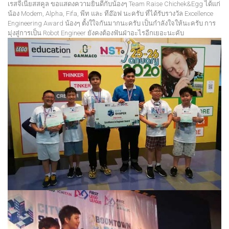
เรสจีเนียสสคูล ขอแสดงความยินดีกับน้องๆ Team Raise Chichek&Egg ได้แก่
น้อง Modem, Alpha, Fifa, พีท และ ทีอ๊อฟ นะครับ ที่ได้รับรางวัล Excellence
Engineering Award น้องๆ ตั้งใใจกันมากนะครับ เป็นกำลังใจให้นะครับ การ
มุ่งสู่การเป็น Robot Engineer ยังคงต้องฟันฝ่าอะไรอีกเยอะนะคับ