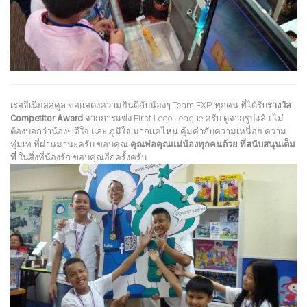
เรสจีเนียสสคูล ขอแสดงความยินดีกับน้องๆ Team EXP. ทุกคน ที่ได้รับ
รางวัล
Competitor Award
จากการแข่ง First Lego League ครับ ดูจากรูปแล้ว ไม่
ต้องบอกว่าน้องๆ ดีใจ และ ภูมิใจ มากแค่ไหน คุ้มค่ากับความเหนื่อย ความ
ทุ่มเท ที่ผ่านมานะครับ ขอบคุณ
คุณพ่อคุณแม่น้องทุกคนด้วย ที่สนับสนุนเต็ม
ที่
ในสิ่งที่น้องรัก ขอบคุณอีกครั้งครับ