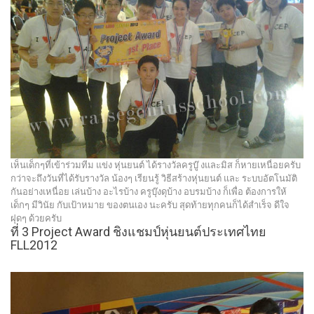
เห็นเด็กๆที่เข้าร่วมทีม แข่ง หุ่นยนต์ ได้รางวัลครูบู๊ งและมิส ก็หายเหนื่อยครับ
กว่าจะถึงวันที่ได้รับรางวัล น้องๆ เรียนรู้ วิธีสร้างหุ่นยนต์ และ ระบบอัตโนมัติ
กันอย่างเหนื่อย เล่นบ้าง อะไรบ้าง ครูบุ๊งดุบ้าง อบรมบ้าง ก็เพื่อ ต้องการให้
เด็กๆ มีวินัย กับเป้าหมาย ของตนเอง นะครับ สุดท้ายทุกคนก็ได้สำเร็จ ดีใจ
ฝุดๆ ด้วยครับ
ที่ 3 Project Award ชิงแชมป์หุ่นยนต์ประเทศไทย
FLL2012