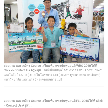
สอบถาม และ สมัคร Course เตรียมทีม แข่งขันหุ่นยนต์ WRO 2018
ได้ที่
Click ->
Contact Us
ครูหนุ่ม
เรสจีเนียสสคูลได้รับการส่งเสริมจากหน่วยงาน
เทคโนโลยี SMEs (
UTO
) ในโครงการ UBI (university Business Incubator)
มหาวิทยาลัย เทคโนโลยีพระจอมเกล้าธนบุรี
______________________
สอบถาม และ สมัคร Course เตรียมทีม แข่งขันหุ่นยนต์ FLL 2015
ได้ที่
Click -
>
Contact Us
ครูหนุ่ม