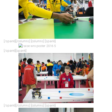
[/span6][/columns]
[columns] [span6]
[/span6][span6]
[/span6][/columns]
[columns] [span6]