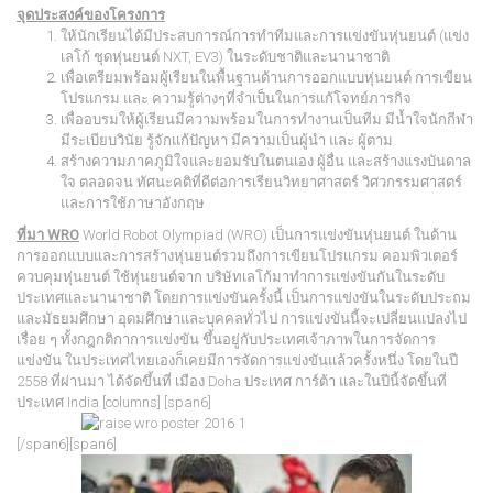
จุดประสงค์ของโครงการ
ให้นักเรียนได้มีประสบการณ์การทำทีมและการแข่งขันหุ่นยนต์ (แข่ง
เลโก้ ชุดหุ่นยนต์ NXT, EV3) ในระดับชาติและนานาชาติ
เพื่อเตรียมพร้อมผู้เรียนในพื้นฐานด้านการออกแบบหุ่นยนต์ การเขียน
โปรแกรม และ ความรู้ต่างๆที่จำเป็นในการแก้โจทย์ภารกิจ
เพื่ออบรมให้ผู้เรียนมีความพร้อมในการทำงานเป็นทีม มีน้ำใจนักกีฬา
มีระเบียบวินัย รู้จักแก้ปัญหา มีความเป็นผู้นำ และ ผู้ตาม
สร้างความภาคภูมิใจและยอมรับในตนเอง ผู้อื่น และสร้างแรงบันดาล
ใจ ตลอดจน ทัศนะคติที่ดีต่อการเรียนวิทยาศาสตร์ วิศวกรรมศาสตร์
และการใช้ภาษาอังกฤษ
ที่มา
WRO
World Robot Olympiad (WRO) เป็นการแข่งขัน
หุ่นยนต์
ในด้าน
การออกแบบและการสร้างหุ่นยนต์รวมถึง
การเขียนโปรแกรม
คอมพิวเตอร์
ควบคุมหุ่นยนต์ ใช้หุ่นยนต์จาก บริษัท
เลโก้
มาทำการแข่งขันกันในระดับ
ประเทศและนานาชาติ โดยการแข่งขันครั้งนี้ เป็นการแข่งขันในระดับประถม
และมัธยมศึกษา อุดมศึกษาและบุคคลทั่วไป
การแข่งขันนี้จะเปลี่ยนแปลงไป
เรื่อย ๆ ทั้งกฎกติกาการแข่งขัน ขึ้นอยู่กับประเทศเจ้าภาพในการจัดการ
แข่งขัน ใน
ประเทศไทย
เองก็เคยมีการจัดการแข่งขันแล้วครั้งหนึ่ง โดยในปี
2558 ที่ผ่านมา ได้จัดขึ้นที่ เมือง Doha ประเทศ การ์ต้า และในปีนี้จัดขึ้นที่
ประเทศ India
[columns] [span6]
[/span6][span6]