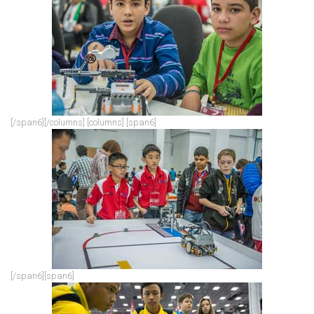
[/span6][/columns]
[columns] [span6]
[/span6][span6]