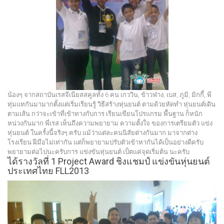
น้องๆ จากสถาบันเรสจีเนียสสคูลทั้ง 6 คน เกววิน, ข้าวฟ่าง, เบส, ภูมิ, มิกกี้, พี
ทุ่มแทกันมามากตั้งแต่เริ่มเรียนรู้ วิธีสร้างหุ่นยนต์ ตามด้วยหัดทำ หุ่นยนต์เดิน
ตามเส้น กว่าจะเข้าที่เข้าทางกับการ เรียนเขียนโปรแกรม พื้นฐาน ก็หนัก
หน่วงกันมาก พี่เรส เห็นถึงความพยายาม ความตั้งใจ ของการเตรียมตัว แข่ง
หุ่นยนต์ ในครั้งนี้จริงๆ ครับ แม้ว่าแต่ละคนนิสัยต่างกันมาก มาจากต่าง
โรงเรียน ฝีมือไม่เท่ากัน แต่ก็พยายามปรับตัวเข้าหากันได้เป็นอย่างดีครับ
พยายามต่อไปนะครับการ แข่งขันหุ่นยนต์ เป็ตแค่จุดเริ่มต้น นะครับ
ได้รางวัลที่ 1 Project Award ชิงแชมป์ แข่งขันหุ่นยนต์
ประเทศไทย FLL2013