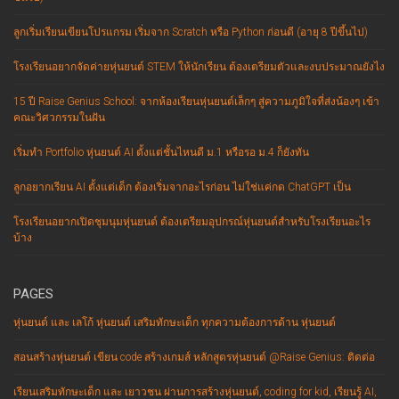
ลูกเริ่มเรียนเขียนโปรแกรม เริ่มจาก Scratch หรือ Python ก่อนดี (อายุ 8 ปีขึ้นไป)
โรงเรียนอยากจัดค่ายหุ่นยนต์ STEM ให้นักเรียน ต้องเตรียมตัวและงบประมาณยังไง
15 ปี Raise Genius School: จากห้องเรียนหุ่นยนต์เล็กๆ สู่ความภูมิใจที่ส่งน้องๆ เข้า
คณะวิศวกรรมในฝัน
เริ่มทำ Portfolio หุ่นยนต์ AI ตั้งแต่ชั้นไหนดี ม.1 หรือรอ ม.4 ก็ยังทัน
ลูกอยากเรียน AI ตั้งแต่เด็ก ต้องเริ่มจากอะไรก่อน ไม่ใช่แค่กด ChatGPT เป็น
โรงเรียนอยากเปิดชุมนุมหุ่นยนต์ ต้องเตรียมอุปกรณ์หุ่นยนต์สำหรับโรงเรียนอะไร
บ้าง
PAGES
หุ่นยนต์ และ เลโก้ หุ่นยนต์ เสริมทักษะเด็ก ทุกความต้องการด้าน หุ่นยนต์
สอนสร้างหุ่นยนต์ เขียน code สร้างเกมส์ หลักสูตรหุ่นยนต์ @Raise Genius: ติดต่อ
เรียนเสริมทักษะเด็ก และ เยาวชน ผ่านการสร้างหุ่นยนต์, coding for kid, เรียนรู้ AI,