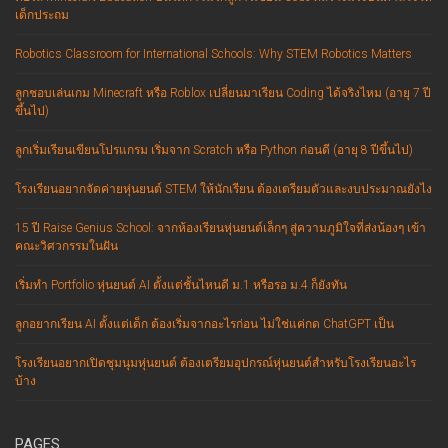
เด็กประถม
Robotics Classroom for International Schools: Why STEM Robotics Matters
ลูกชอบเล่นเกม Minecraft หรือ Roblox เปลี่ยนมาเรียน Coding ได้จริงไหม (อายุ 7 ปี
ขึ้นไป)
ลูกเริ่มเรียนเขียนโปรแกรม เริ่มจาก Scratch หรือ Python ก่อนดี (อายุ 8 ปีขึ้นไป)
โรงเรียนอยากจัดค่ายหุ่นยนต์ STEM ให้นักเรียน ต้องเตรียมตัวและงบประมาณยังไง
15 ปี Raise Genius School: จากห้องเรียนหุ่นยนต์เล็กๆ สู่ความภูมิใจที่ส่งน้องๆ เข้า
คณะวิศวกรรมในฝัน
เริ่มทำ Portfolio หุ่นยนต์ AI ตั้งแต่ชั้นไหนดี ม.1 หรือรอ ม.4 ก็ยังทัน
ลูกอยากเรียน AI ตั้งแต่เด็ก ต้องเริ่มจากอะไรก่อน ไม่ใช่แค่กด ChatGPT เป็น
โรงเรียนอยากเปิดชุมนุมหุ่นยนต์ ต้องเตรียมอุปกรณ์หุ่นยนต์สำหรับโรงเรียนอะไร
บ้าง
PAGES