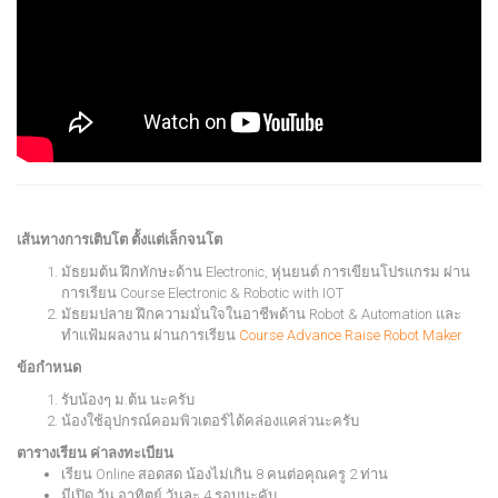
เส้นทางการเติบโต ตั้งแต่เล็กจนโต
มัธยมต้น ฝึกทักษะด้าน Electronic, หุ่นยนต์ การเขียนโปรแกรม ผ่าน
การเรียน Course Electronic & Robotic with IOT
มัธยมปลาย ฝึกความมั่นใจในอาชีพด้าน Robot & Automation และ
ทำแฟ้มผลงาน ผ่านการเรียน
Course Advance Raise Robot Maker
ข้อกำหนด
รับน้องๆ ม.ต้น นะครับ
น้องใช้อุปกรณ์คอมพิวเตอร์ได้คล่องแคล่วนะครับ
ตารางเรียน ค่าลงทะเบียน
เรียน Online สอดสด น้องไม่เกิน 8 คนต่อคุณครู 2 ท่าน
มีเปิด วัน อาทิตย์ วันละ 4 รอบนะคับ