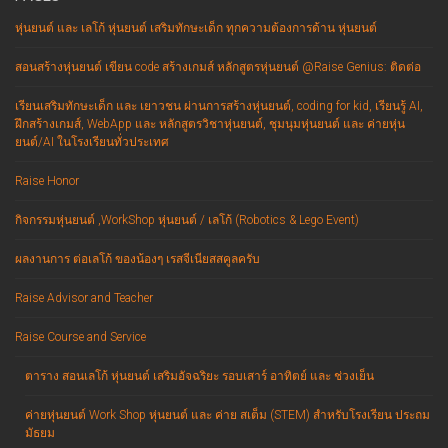
หุ่นยนต์ และ เลโก้ หุ่นยนต์ เสริมทักษะเด็ก ทุกความต้องการด้าน หุ่นยนต์
สอนสร้างหุ่นยนต์ เขียน code สร้างเกมส์ หลักสูตรหุ่นยนต์ @Raise Genius: ติดต่อ
เรียนเสริมทักษะเด็ก และ เยาวชน ผ่านการสร้างหุ่นยนต์, coding for kid, เรียนรู้ AI,
ฝึกสร้างเกมส์, WebApp และ หลักสูตรวิชาหุ่นยนต์, ชุมนุมหุ่นยนต์ และ ค่ายหุ่น
ยนต์/AI ในโรงเรียนทั่วประเทศ
Raise Honor
กิจกรรมหุ่นยนต์ ,WorkShop หุ่นยนต์ / เลโก้ (Robotics & Lego Event)
ผลงานการ ต่อเลโก้ ของน้องๆ เรสจีเนียสสคูลครับ
Raise Advisor and Teacher
Raise Course and Service
ตาราง สอนเลโก้ หุ่นยนต์ เสริมอัจฉริยะ รอบเสาร์ อาทิตย์ และ ช่วงเย็น
ค่ายหุ่นยนต์ Work Shop หุ่นยนต์ และ ค่าย สเต็ม (STEM) สำหรับโรงเรียน ประถม
มัธยม