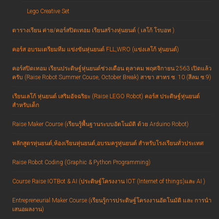
Lego Creative Set
ตารางเรียน ค่าย/คอร์สปิดเทอม เรียนสร้างหุ่นยนต์ ( เลโก้ โรบอท )
คอร์ส อบรมเตรียมทีม แข่งขันหุ่นยนต์ FLL,WRO (แข่งเลโก้ หุ่นยนต์)
คอร์สปิดเทอม เรียนประดิษฐ์หุ่นยนต์ช่วงเดือน ตุลาคม พฤศจิกายน 2563 เปิดแล้ว
ครับ (Raise Robot Summer Couse, October Break) สาขา สาทร ซ. 10 (สีลม ซ.9)
เรียนเลโก้ หุ่นยนต์ เสริมอัจฉริยะ (Raise LEGO Robot) คอร์ส ประดิษฐ์หุ่นยนต์
สำหรับเด็ก
Raise Maker Course (เรียนรู้พื้นฐานระบบอัตโนมัติ ด้วย Arduino Robot)
หลักสูตรหุ่นยนต์,ห้องเรียนหุ่นยนต์,อบรมครูหุ่นยนต์ สำหรับโรงเรียนทั่วประเทศ
Raise Robot Coding (Graphic & Python Programming)
Course Raise IOTBot & AI (ประดิษฐ์โครงงาน IOT (Internet of things)และ AI )
Entrepreneurial Maker Course (เรียนรู้การประดิษฐ์โครงงานอัตโนมัติ และ การนำ
เสนอผลงาน)