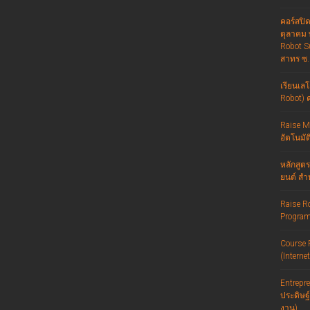
คอร์สปิด
ตุลาคม 
Robot S
สาทร ซ. 
เรียนเลโ
Robot) ค
Raise Ma
อัตโนมัต
หลักสูตร
ยนต์ สำ
Raise R
Progra
Course 
(Interne
Entrepre
ประดิษฐ
งาน)