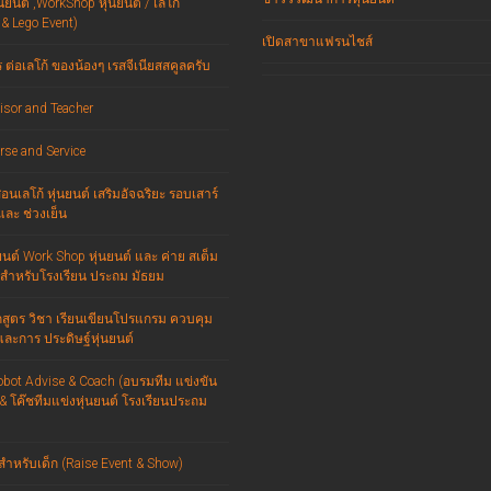
นยนต์ ,WorkShop หุ่นยนต์ / เลโก้
 & Lego Event)
เปิดสาขาแฟรนไชส์
ต่อเลโก้ ของน้องๆ เรสจีเนียสสคูลครับ
isor and Teacher
rse and Service
นเลโก้ หุ่นยนต์ เสริมอัจฉริยะ รอบเสาร์
และ ช่วงเย็น
ยนต์ Work Shop หุ่นยนต์ และ ค่าย สเต็ม
สำหรับโรงเรียน ประถม มัธยม
สูตร วิชา เรียนเขียนโปรแกรม ควบคุม
และการ ประดิษฐ์หุ่นยนต์
obot Advise & Coach (อบรมทีม แข่งขัน
 & โค๊ชทีมแข่งหุ่นยนต์ โรงเรียนประถม
สำหรับเด็ก (Raise Event & Show)