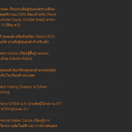
เทอม เรียนประดิษฐ์หุ่นยนต์ช่วงเดือน
พฤศจิกายน 2563 เปิดแล้วครับ (Raise
ummer Couse, October Break) สาขา
10 (สีลม ซ.9)
ก้ หุ่นยนต์ เสริมอัจฉริยะ (Raise LEGO
อร์ส ประดิษฐ์หุ่นยนต์ สำหรับเด็ก
ker Course (เรียนรู้พื้นฐานระบบ
ิ ด้วย Arduino Robot)
หุ่นยนต์,ห้องเรียนหุ่นยนต์,อบรมครูหุ่น
หรับโรงเรียนทั่วประเทศ
obot Coding (Graphic & Python
mming)
Raise IOTBot & AI (ประดิษฐ์โครงงาน IOT
t of things)และ AI )
neurial Maker Course (เรียนรู้การ
์โครงงานอัตโนมัติ และ การนำเสนอผล