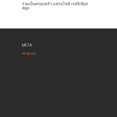
ร่วมเป็นครอบครัว แฟรนไชส์ เรสจีเนียส
สคูล
META
เข้าสู่ระบบ