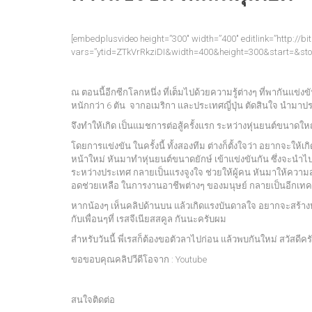
[embedplusvideo height=”300″ width=”400″ editlink=”http://b
vars=”ytid=ZTkVrRkziDI&width=400&height=300&start=&st
ณ ตอนนี้อีกซีกโลกหนึ่ง ที่เต็มไปด้วยความรู้ต่างๆ ที่พากันแข่งขัน
หนักกว่า 6 ตัน จากอเมริกา และประเทศญี่ปุ่น ตัดสินใจ นำมาป
จึงทำให้เกิด เป็นแมชการต่อสู้ครั้งแรก ระหว่างหุ่นยนต์ขนาดใหญ
โดยการแข่งขัน ในครั้งนี้ ทั้งสองทีม ต่างก็ตั้งใจว่า อยากจะให้เก
หน้าใหม่ หันมาทำหุ่นยนต์ขนาดยักษ์ เข้าแข่งขันกัน ซึ่งจะนำ
ระหว่างประเทศ กลายเป็นแรงจูงใจ ช่วยให้ผู้คน หันมาให้ความสน
อดช่วยเหลือ ในการงานอาชีพต่างๆ ของมนุษย์ กลายเป็นอีกเทคโน
หากน้องๆ เห็นคลิปด้านบน แล้วเกิดแรงบันดาลใจ อยากจะสร้างหุ
กับเพื่อนๆที่ เรสจีเนียสสคูล กันนะครับผม
สำหรับวันนี้ พี่เรสก็ต้องขอตัวลาไปก่อน แล้วพบกันใหม่ สวัสดีคร
ขอขอบคุณคลิปวีดีโอจาก : Youtube
สนใจติดต่อ