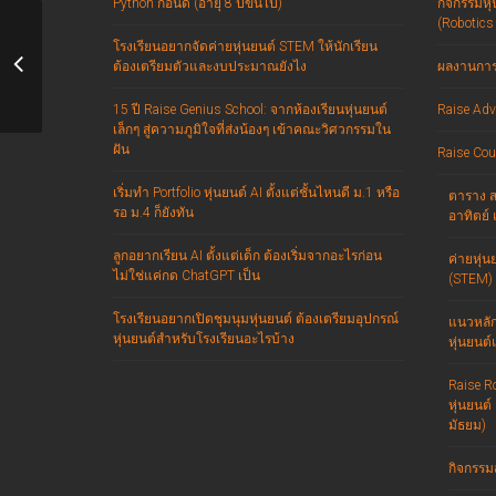
Python ก่อนดี (อายุ 8 ปีขึ้นไป)
กิจกรรมหุ่
(Robotics
โรงเรียนอยากจัดค่ายหุ่นยนต์ STEM ให้นักเรียน
เบื้องหลังเครื่องเล่น อันแสนหวาดเสียว
ต้องเตรียมตัวและงบประมาณยังไง
ผลงานการ 
15 ปี Raise Genius School: จากห้องเรียนหุ่นยนต์
Raise Adv
เล็กๆ สู่ความภูมิใจที่ส่งน้องๆ เข้าคณะวิศวกรรมใน
ฝัน
Raise Cou
เริ่มทำ Portfolio หุ่นยนต์ AI ตั้งแต่ชั้นไหนดี ม.1 หรือ
ตาราง สอ
รอ ม.4 ก็ยังทัน
อาทิตย์ 
ลูกอยากเรียน AI ตั้งแต่เด็ก ต้องเริ่มจากอะไรก่อน
ค่ายหุ่น
ไม่ใช่แค่กด ChatGPT เป็น
(STEM) 
โรงเรียนอยากเปิดชุมนุมหุ่นยนต์ ต้องเตรียมอุปกรณ์
แนวหลัก
หุ่นยนต์สำหรับโรงเรียนอะไรบ้าง
หุ่นยนต์
Raise R
หุ่นยนต์
มัธยม)
กิจกรรม