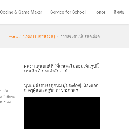
 Coding & Game Maker
Service for School
Honor
ติดต่อ
Home
นวัตกรรมการเรียนรู้
การแข่งขัน ที่แสนดุเดือด
ผลงานหุ่นยนต์ที่ “พี่เรสจะไม่ยอมเห็นรูปนี้
คนเดียว” ประจำสัปดาห์
หุ่นยนต์รถบรรทุกนม ผู้ประดิษฐ์: น้องออกั
ส ครูผู้สอน:ครูรัก สาขา: สาทร
นมากัน
รสกำลังจะ
คัญ ของ