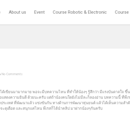
e
About us
Event
Course Robotic & Electronic
Course
No Comments
เรสได้เขียนมามากมาย พอจะมีบทความไหน ที่ทำให้น้องๆ รู้สึกว่า มีแรงบันดาลใจ ขึ้
อแสดงความยินดี ด้วยนะครับ แต่ถ้าน้องคนใดยังไม่มีละก็ลองอ่าน บทความนี้ ที่พี่เ
านาประเทศ ที่พัฒนาแล้ว แข่งขันกัน ทางด้านการพัฒนาหุ่นยนต์ แล้วได้เห็นความสำ
ซึ่งจะดุเดือด และสนุกแค่ไหน พี่เรสก็ได้นำคลิป มาฝากน้องๆกันครับ