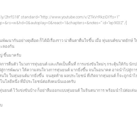
it.ly/2hrfS18″ standard=”http://www.youtube.com/v/ZTkVrRkziDI?fs=1″
op=&rs=w&hd=0&autoplay=0&react=1&chapters=&notes=” id=”ep9032″ /]
พัฒนากันอย่างดุเดือด ก็ได้มีเรื่องราว น่าตื่นตาตื่นใจขึ้น เมื่อ หุ่นยนต์ขนาดยักษ์ ใน
ระลองกัน
่ ขึ้นมาครับ
ิดการตื่นตัว ในวงการหุ่นยนต์ และเกิดเป็นพื้นที่ การแข่งขันใหม่ๆ กระตุ้นให้กับ นักป
ไปสู่การพัฒนา ให้ความสนใจวงการหุ่นยนต์ มากยิ่งขึ้น จนในอนาคต อาจนำไปสู่กา
ใจ ในหุ่นยนต์มากยิ่งขึ้น จนสุดท้าย ผลประโยชน์ ที่เกิดจากหุ่นยนต์ ก็จะถูกนำไป
โลยีหนึ่ง ที่มีประโยชน์ต่อสังคมนั่นเองครับ
่นยนต์ ไว้แข่งขันบ้าง ก็อย่าลืมออกแบบหุ่นยนต์ ในจินตนาการ พร้อมนำไปต่อเล่น
ับ