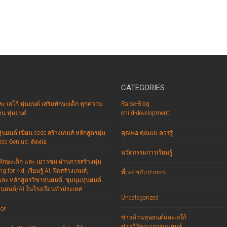
CATEGORIES
ละ เลโก้ หุ่นยนต์ เสริมทักษะเด็ก ทุกความ
Raise-Blog
น หุ่นยนต์
child-development
่นยนต์ เขียน code สร้างเกมส์ หลักสูตรหุ่น
คุณพ่อ คุณแม่ ควรรู้
se Genius: ติดต่อ
นวัตกรรมการเรียนรู้
มทักษะเด็ก และ เยาวชน ผ่านการสร้างหุ่น
g for kid, เรียนรู้ AI, ฝึกสร้างเกมส์,
พี่เรส ขยับปากกา
ะ หลักสูตรวิชาหุ่นยนต์, ชุมนุมหุ่นยนต์
ุ่นยนต์/AI ในโรงเรียนทั่วประเทศ
Uncategorized
or
ข่าวด้านหุ่นยนต์และเลโก้
ข่าววิวัฒนาการหุ่นยนต์