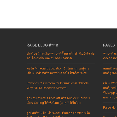
RAISE BLOG ล่าสุด
PAGES
ประโยชน์การเรียนหุ่นยนต์ตั้งแต่เด็ก สำคัญยังไง ต่อ
หุ่นยนต์ แ
ตัวเด็ก อาชีพ และอนาคตของชาติ
ต้องการด้า
คอร์ส Minecraft Education บันไดก้าวแรกสู่การ
สอนสร้างหุ
เขียน Code ที่สร้างแรงบันดาลใจให้เด็กประถม
ยนต์ @Rai
Robotics Classroom for International Schools:
เรียนเสริ
Why STEM Robotics Matters
ยนต์, codin
WebApp แล
และ ค่ายห
ลูกชอบเล่นเกม Minecraft หรือ Roblox เปลี่ยนมา
เรียน Coding ได้จริงไหม (อายุ 7 ปีขึ้นไป)
Raise Hon
ลูกเริ่มเรียนเขียนโปรแกรม เริ่มจาก Scratch หรือ