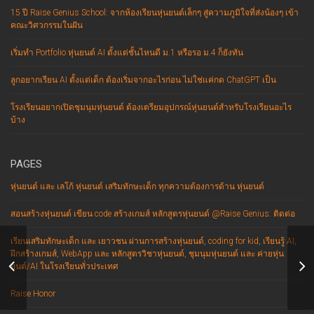
15 ปี Raise Genius School: จากห้องเรียนหุ่นยนต์เล็กๆ สู่ความภูมิใจที่ส่งน้องๆ เข้า
คณะวิศวกรรมในฝัน
เริ่มทำ Portfolio หุ่นยนต์ AI ตั้งแต่ชั้นไหนดี ม.1 หรือรอ ม.4 ก็ยังทัน
ลูกอยากเรียน AI ตั้งแต่เด็ก ต้องเริ่มจากอะไรก่อน ไม่ใช่แค่กด ChatGPT เป็น
โรงเรียนอยากเปิดชุมนุมหุ่นยนต์ ต้องเตรียมอุปกรณ์หุ่นยนต์สำหรับโรงเรียนอะไร
บ้าง
PAGES
หุ่นยนต์ และ เลโก้ หุ่นยนต์ เสริมทักษะเด็ก ทุกความต้องการด้าน หุ่นยนต์
สอนสร้างหุ่นยนต์ เขียน code สร้างเกมส์ หลักสูตรหุ่นยนต์ @Raise Genius: ติดต่อ
เรียนเสริมทักษะเด็ก และ เยาวชน ผ่านการสร้างหุ่นยนต์, coding for kid, เรียนรู้ AI,
ฝึกสร้างเกมส์, WebApp และ หลักสูตรวิชาหุ่นยนต์, ชุมนุมหุ่นยนต์ และ ค่ายหุ่น
ยนต์/AI ในโรงเรียนทั่วประเทศ
ฝึกทักษะคิดวิเคราะห์ ได้อย่างไร
เท
Raise Honor