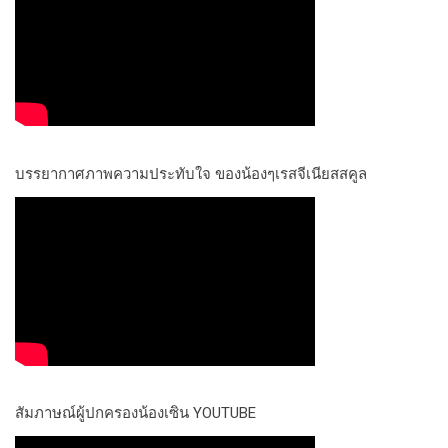
บรรยากาศภาพความประทับใจ ของน้องๆเรสจีเนียสสคูล
สัมภาษณ์ผู้ปกครองน้องเซิน YOUTUBE