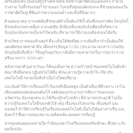
เครื่องมือเช่น หุ่นยนต์รูปร่างคล้ายท่อ ส่งเข้าไปผ่าตัดเป็นแผลเล็กๆ ภายใน
ร่างกาย ไม่ทิ้งร่องรอยไว้ภายนอก ไปจนถึงหุ่นยนต์แขนกล ที่ช่วยคุณหมอใน
การผ่าตัดใหญ่ ที่ต้องการความแม่นยำ และมือที่นิ่งมากๆ
ด้านคมนาคม จากแต่เดิมที่รถยนต์จำเป็นต้องใช้น้ำมันซึ่งก่อสารพิษ ปัจจุบันก็
มีรถพลังงานทางเลือก จากแต่เดิม มีเพียงเซ็นเซอร์แจ้งเตือนสิ่งกีดขวาง
ปัจจุบันกลับกลายเป็นรถไร้คนขับ ที่สามารถใช้งานบนท้องถนนได้จริง
ด้านวิทยาการคอมพิวเตอร์ ที่จะเห็นได้ชัดที่สุด จากเดิมที่เราจำเป็นต้องใช้
แผ่นดิสขนาดเท่าฝ่ามือ เพื่อบรรจุข้อมูล 512kb (ประมาณ เอกสาร100ฉบับ)
ปัจจุบันมือถือที่เรา ใช้อยู่กันทุกวันๆ กลับมีความสามารถในการจุกว่า 8 GB
หรือมากกว่า 16000 เท่า
หลังจากยกตัวอย่าง กันมาให้พอเห็นภาพ ความก้าวหน้าของเทคโนโลยีแล้ว
ต่อมาสิ่งที่ทุกคน ปฏิเสธไม่ได้คือ ทักษะความรู้ความเข้าใจ เกี่ยวกับ
เทคโนโลยี กลายเป็นสิ่งจำเป็นไปโดยปริยาย
และนั่นทำให้การเรียนเลโก้ กับเรสจีเนียสสคูล เป็นตัวเลือกที่ดี เพราะ เราไม่
เพียงแต่สอนต่อหุ่นยนต์เลโก้ แต่ยังสอนกระบวนการคิด การออกแบบ
นวัตกรรม น้องๆทุกคน จะได้เรียนรู้กลไกหลักๆ ที่สามารถประยุกต์ ไปเป็น
ความรู้กับเทคโนโลยีรอบๆตัวได้ เช่น เรื่องของโปรแกรม เซ็นเซอร์ และ
มอเตอร์ ทำให้การเรียนรู้ในเรื่องของเทคโนโลยี เป็นไปได้อย่างราบรื่น และ
ยังคงไว้ ซึ่งความสนุกสนาน เพลิดเพลิน ตลอดการเรียนรู้
หากคุณพ่อคุณแม่ท่านใด กำลังมองหาโรงเรียนสอนเสริมทักษะ ที่เหมาะกับ
ยุคปัจจุบัน