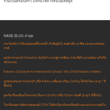
ร่วมเป็นครอบครัว แฟรนไชส์ เรสจีเนียสสคูล
RAISE BLOG ล่าสุด
ประโยชน์การเรียนหุ่นยนต์ตั้งแต่เด็ก สำคัญยังไง ต่อตัวเด็ก อาชีพ และอนาคตของ
ชาติ
คอร์ส Minecraft Education บันไดก้าวแรกสู่การเขียน Code ที่สร้างแรงบันดาลใจให้
เด็กประถม
Robotics Classroom for International Schools: Why STEM Robotics Matters
ลูกชอบเล่นเกม Minecraft หรือ Roblox เปลี่ยนมาเรียน Coding ได้จริงไหม (อายุ 7 ปี
ขึ้นไป)
ลูกเริ่มเรียนเขียนโปรแกรม เริ่มจาก Scratch หรือ Python ก่อนดี (อายุ 8 ปีขึ้นไป)
โรงเรียนอยากจัดค่ายหุ่นยนต์ STEM ให้นักเรียน ต้องเตรียมตัวและงบประมาณยังไง