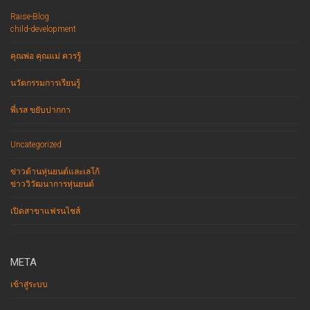
Raise-Blog
child-development
คุณพ่อ คุณแม่ ควรรู้
นวัตกรรมการเรียนรู้
พี่เรส ขยับปากกา
Uncategorized
ข่าวด้านหุ่นยนต์และเลโก้
ข่าววิวัฒนาการหุ่นยนต์
เปิดสาขาแฟรนไชส์
META
เข้าสู่ระบบ