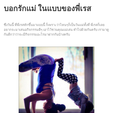
บอกรักแม่ ในแบบของพี่เรส
ซึ่งวันนี้ ที่พี่เรสทักขึ้นมาแบบนี้ ก็เพราะว่าไหนๆก็เป็นวันแม่ทั้งที่ พี่เรสก็เลย
อยากจะมาเสนอกิจกรรมดีๆ เอาไว้ชวนคุณแม่เล่น ทำไปด้วยกันครับ เรามาดู
กันดีกว่าว่าจะมีกิจกรรมอะไรมาฝากกันบ้างครับ