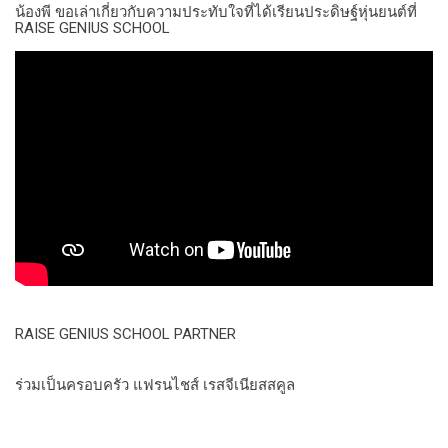
น้องพี ขอเล่าเกี่ยวกับความประทับใจที่ได้เรียนประดิษฐ์หุ่นยนต์ที่
RAISE GENIUS SCHOOL
RAISE GENIUS SCHOOL PARTNER
ร่วมเป็นครอบครัว แฟรนไชส์ เรสจีเนียสสคูล