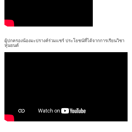
ผู้ปกครองน้องมะปรางค์ร่วมแชร์ ประโยชน์ที่ได้จากการเรียนวิชา
หุ่นยนต์