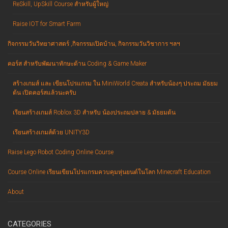
ReSkill, UpSkill Course สำหรับผู้ใหญ่
Raise IOT for Smart Farm
กิจกรรมวันวิทยาศาสตร์ ,กิจกรรมเปิดบ้าน, กิจกรรมวันวิชาการ ฯลฯ
คอร์ส สำหรับพัฒนาทักษะด้าน Coding & Game Maker
สร้างเกมส์ และ เขียนโปรแกรม ใน MiniWorld Creata สำหรับน้องๆ ประถม มัธยม
ต้น เปิดคอร์สแล้วนะครับ
เรียนสร้างเกมส์ Roblox 3D สำหรับ น้องประถมปลาย & มัธยมต้น
เรียนสร้างเกมส์ด้วย UNITY3D
Raise Lego Robot Coding Online Course
Course Online เรียนเขียนโปรแกรมควบคุมหุ่นยนต์ในโลก Minecraft Education
About
CATEGORIES