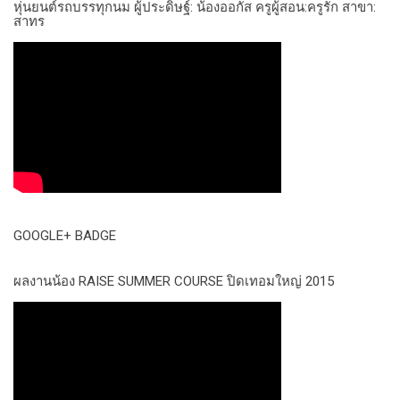
หุ่นยนต์รถบรรทุกนม ผู้ประดิษฐ์: น้องออกัส ครูผู้สอน:ครูรัก สาขา:
สาทร
GOOGLE+ BADGE
ผลงานน้อง RAISE SUMMER COURSE ปิดเทอมใหญ่ 2015