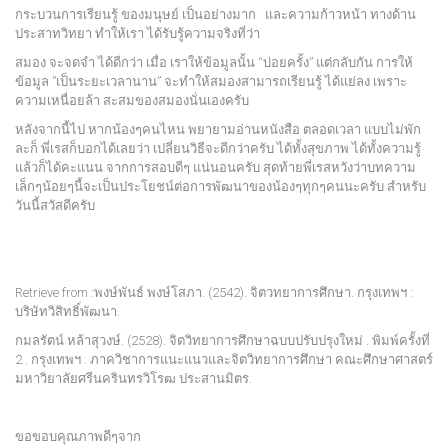
กระบวนการเรียนรู้ ของมนุษย์ เป็นอย่างมาก และความก้าวหน้า ทางด้าน
ประสาทวิทยา ทำให้เรา ได้รับรู้ความจริงที่ว่า
สมอง จะจดจำ ได้ดีกว่า เมื่อ เราให้ข้อมูลนั้น “บ่อยครั้ง” แต่กลับกัน การให้
ข้อมูล ”เป็นระยะเวลานาน” จะทำให้สมองสามารถเรียนรู้ ได้แย่ลง เพราะ
ความเหนื่อยล้า สะสมของสมองนั่นเองครับ
หลังจากนี้ไป หากน้องๆคนไหน พยายามอ่านหนังสือ ตลอดเวลา แบบไม่พัก
ละก็ พี่เรสก็บอกได้เลยว่า เปลี่ยนวิธีจะดีกว่าครับ ได้ทั้งสุขภาพ ได้ทั้งความรู้
แล้วก็ได้คะแนน จากการสอบดีๆ แน่นอนครับ สุดท้ายพี่เรสหวังว่าบทความ
เล็กๆน้อยๆนี้จะเป็นประโยชน์ต่อการพัฒนาของน้องๆทุกๆคนนะครับ สำหรับ
วันนี้สวัสดีครับ
Retrieve from :พงษ์พันธ์ พงษ์โสภา. (2542). จิตวทยาการศึกษา. กรุงเทพฯ :
บริษัทวิสิทธิ์พัฒนา.
กมลรัตน์ หล้าสุวงษ์. (2528). จิตวิทยาการศึกษาฉบบปรับปรุงใหม่ . พิมพ์ครั้งที่
2 . กรุงเทพฯ : ภาควิชาการแนะแนวและจิตวิทยาการศึกษา คณะศึกษาศาสตร์
มหาวิยาลัยศรีนครินทรวิโรฒ ประสานมิตร.
ขอขอบคุณภาพดีๆจาก