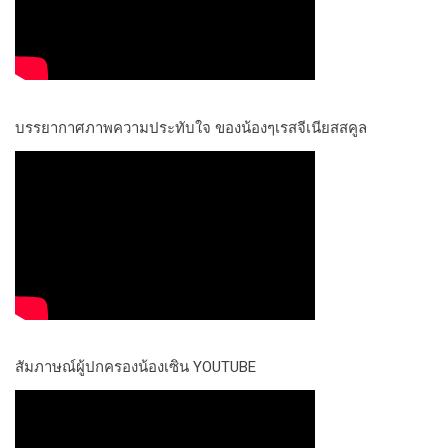
บรรยากาศภาพความประทับใจ ของน้องๆเรสจีเนียสสคูล
สัมภาษณ์ผู้ปกครองน้องเซิน YOUTUBE