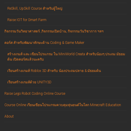
ReSkill, UpSkill Course สำหรับผู้ใหญ่
Raise IOT for Smart Farm
กิจกรรมวันวิทยาศาสตร์ ,กิจกรรมเปิดบ้าน, กิจกรรมวันวิชาการ ฯลฯ
คอร์ส สำหรับพัฒนาทักษะด้าน Coding & Game Maker
สร้างเกมส์ และ เขียนโปรแกรม ใน MiniWorld Creata สำหรับน้องๆ ประถม มัธยม
ต้น เปิดคอร์สแล้วนะครับ
เรียนสร้างเกมส์ Roblox 3D สำหรับ น้องประถมปลาย & มัธยมต้น
เรียนสร้างเกมส์ด้วย UNITY3D
Raise Lego Robot Coding Online Course
Course Online เรียนเขียนโปรแกรมควบคุมหุ่นยนต์ในโลก Minecraft Education
About