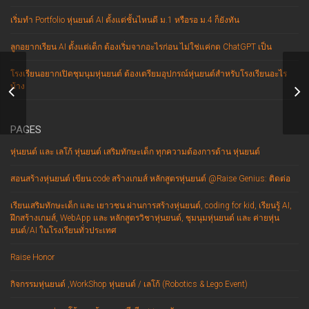
เริ่มทำ Portfolio หุ่นยนต์ AI ตั้งแต่ชั้นไหนดี ม.1 หรือรอ ม.4 ก็ยังทัน
ลูกอยากเรียน AI ตั้งแต่เด็ก ต้องเริ่มจากอะไรก่อน ไม่ใช่แค่กด ChatGPT เป็น
โรงเรียนอยากเปิดชุมนุมหุ่นยนต์ ต้องเตรียมอุปกรณ์หุ่นยนต์สำหรับโรงเรียนอะไร
บ้าง
สุดยอดเทคโนโลยี ช่วยคุณตำรวจ
เท
PAGES
หุ่นยนต์ และ เลโก้ หุ่นยนต์ เสริมทักษะเด็ก ทุกความต้องการด้าน หุ่นยนต์
สอนสร้างหุ่นยนต์ เขียน code สร้างเกมส์ หลักสูตรหุ่นยนต์ @Raise Genius: ติดต่อ
เรียนเสริมทักษะเด็ก และ เยาวชน ผ่านการสร้างหุ่นยนต์, coding for kid, เรียนรู้ AI,
ฝึกสร้างเกมส์, WebApp และ หลักสูตรวิชาหุ่นยนต์, ชุมนุมหุ่นยนต์ และ ค่ายหุ่น
ยนต์/AI ในโรงเรียนทั่วประเทศ
Raise Honor
กิจกรรมหุ่นยนต์ ,WorkShop หุ่นยนต์ / เลโก้ (Robotics & Lego Event)