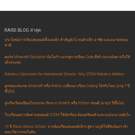
RAISE BLOG ล่าสุด
ประโยชน์การเรียนหุ่นยนต์ตั้งแต่เด็ก สำคัญยังไง ต่อตัวเด็ก อาชีพ และอนาคตของ
ชาติ
คอร์ส Minecraft Education บันไดก้าวแรกสู่การเขียน Code ที่สร้างแรงบันดาลใจให้
เด็กประถม
Robotics Classroom for International Schools: Why STEM Robotics Matters
ลูกชอบเล่นเกม Minecraft หรือ Roblox เปลี่ยนมาเรียน Coding ได้จริงไหม (อายุ 7 ปี
ขึ้นไป)
ลูกเริ่มเรียนเขียนโปรแกรม เริ่มจาก Scratch หรือ Python ก่อนดี (อายุ 8 ปีขึ้นไป)
โรงเรียนอยากจัดค่ายหุ่นยนต์ STEM ให้นักเรียน ต้องเตรียมตัวและงบประมาณยังไง
15 ปี Raise Genius School: จากห้องเรียนหุ่นยนต์เล็กๆ สู่ความภูมิใจที่ส่งน้องๆ เข้า
คณะวิศวกรรมในฝัน