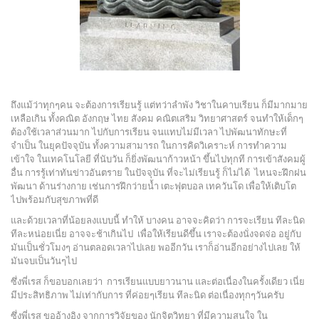
ถึงแม้ว่าทุกๆคน จะต้องการเรียนรู้ แต่ทว่าลำพัง วิชาในคาบเรียน ก็มีมากมาย
เหลือเกิน ทั้งคณิต อังกฤษ ไทย สังคม คณิตเสริม วิทยาศาสตร์ จนทำให้เด็กๆ
ต้องใช้เวลาส่วนมาก ไปกับการเรียน จนแทบไม่มีเวลา ไปพัฒนาทักษะที่
จำเป็น ในยุคปัจจุบัน ทั้งความสามารถ ในการคิดวิเคราะห์ การทำความ
เข้าใจ ในเทคโนโลยี ที่นับวัน ก็ยิ่งพัฒนาก้าวหน้า ขึ้นไปทุกที การเข้าสังคมผู้
อื่น การรู้เท่าทันข่าวอันตราย ในปัจจุบัน ที่จะไม่เรียนรู้ ก็ไม่ได้ ไหนจะฝึกฝน
พัฒนา ด้านร่างกาย เช่นการฝึกว่ายน้ำ เตะฟุตบอล เทควันโด เพื่อให้เติบโต
ไปพร้อมกับสุขภาพที่ดี
และด้วยเวลาที่น้อยลงแบบนี้ ทำให้ บางคน อาจจะคิดว่า การจะเรียน ทีละนิด
ทีละหน่อยเนี่ย อาจจะช้าเกินไป เพื่อให้เรียนดีขึ้น เราจะต้องนั่งจดจ่อ อยู่กับ
มันเป็นชั่วโมงๆ อ่านตลอดเวลาไปเลย พออีกวัน เราก็อ่านอีกอย่างไปเลย ให้
มันจบเป็นวันๆไป
ซึ่งพี่เรส ก็ขอบอกเลยว่า การเรียนแบบยาวนาน และต่อเนื่องในครั้งเดียว เนี่ย
มีประสิทธิภาพ ไม่เท่ากับการ ที่ค่อยๆเรียน ทีละนิด ต่อเนื่องทุกๆวันครับ
ซึ่งพี่เรส ขออ้างอิง จากการวิจัยของ นักจิตวิทยา ที่มีความสนใจ ใน