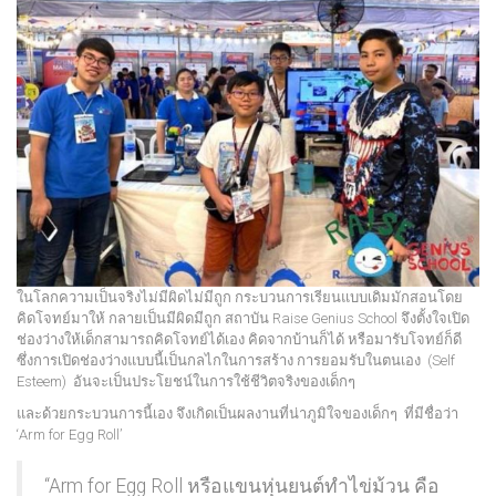
ในโลกความเป็นจริงไม่มีผิดไม่มีถูก กระบวนการเรียนแบบเดิมมักสอนโดย
คิดโจทย์มาให้ กลายเป็นมีผิดมีถูก สถาบัน Raise Genius School จึงตั้งใจเปิด
ช่องว่างให้เด็กสามารถคิดโจทย์ได้เอง คิดจากบ้านก็ได้ หรือมารับโจทย์ก็ดี
ซึ่งการเปิดช่องว่างแบบนี้เป็นกลไกในการสร้าง การยอมรับในตนเอง (Self
Esteem) อันจะเป็นประโยชน์ในการใช้ชีวิตจริงของเด็กๆ
และด้วยกระบวนการนี้เอง จึงเกิดเป็นผลงานที่น่าภูมิใจของเด็กๆ ที่มีชื่อว่า
‘Arm for Egg Roll’
“Arm for Egg Roll หรือแขนหุ่นยนต์ทำไข่ม้วน คือ