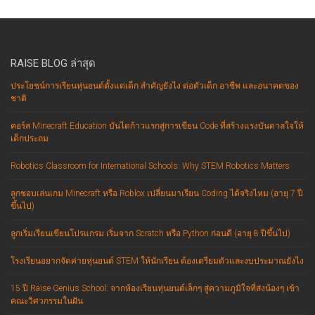
RAISE BLOG ล่าสุด
ประโยชน์การเรียนหุ่นยนต์ตั้งแต่เด็ก สำคัญยังไง ต่อตัวเด็ก อาชีพ และอนาคตของ
ชาติ
คอร์ส Minecraft Education บันไดก้าวแรกสู่การเขียน Code ที่สร้างแรงบันดาลใจให้
เด็กประถม
Robotics Classroom for International Schools: Why STEM Robotics Matters
ลูกชอบเล่นเกม Minecraft หรือ Roblox เปลี่ยนมาเรียน Coding ได้จริงไหม (อายุ 7 ปี
ขึ้นไป)
ลูกเริ่มเรียนเขียนโปรแกรม เริ่มจาก Scratch หรือ Python ก่อนดี (อายุ 8 ปีขึ้นไป)
โรงเรียนอยากจัดค่ายหุ่นยนต์ STEM ให้นักเรียน ต้องเตรียมตัวและงบประมาณยังไง
15 ปี Raise Genius School: จากห้องเรียนหุ่นยนต์เล็กๆ สู่ความภูมิใจที่ส่งน้องๆ เข้า
คณะวิศวกรรมในฝัน