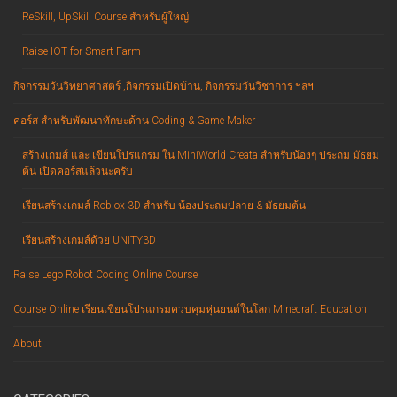
ReSkill, UpSkill Course สำหรับผู้ใหญ่
Raise IOT for Smart Farm
กิจกรรมวันวิทยาศาสตร์ ,กิจกรรมเปิดบ้าน, กิจกรรมวันวิชาการ ฯลฯ
คอร์ส สำหรับพัฒนาทักษะด้าน Coding & Game Maker
สร้างเกมส์ และ เขียนโปรแกรม ใน MiniWorld Creata สำหรับน้องๆ ประถม มัธยม
ต้น เปิดคอร์สแล้วนะครับ
เรียนสร้างเกมส์ Roblox 3D สำหรับ น้องประถมปลาย & มัธยมต้น
เรียนสร้างเกมส์ด้วย UNITY3D
Raise Lego Robot Coding Online Course
Course Online เรียนเขียนโปรแกรมควบคุมหุ่นยนต์ในโลก Minecraft Education
About