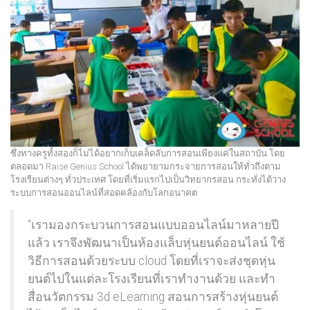
ซึ่งทางครูทั้งสองก็ไม่ได้อยากเก็บเคล็ดลับการสอนเพียงแค่ในสถาบัน โดย
ตลอดมา Raise Genius School ได้พยายามกระจายการสอนให้ทั่วถึงตาม
โรงเรียนต่างๆ ทั่วประเทศ โดยที่เริ่มแรกไปเป็นวิทยากรสอน กระทั่งได้วาง
ระบบการสอนออนไลน์ที่สอดคล้องกับโลกอนาคต
“เรามองกระบวนการสอนแบบออนไลน์มาหลายปี
แล้ว เราจึงพัฒนาเป็นห้องแล็บหุ่นยนต์ออนไลน์ ใช้
วิธีการสอนด้วยระบบ cloud โดยที่เราจะส่งชุดหุ่น
ยนต์ไปในแต่ละโรงเรียนที่เราทำงานด้วย และทำ
สื่อนวัตกรรม 3d eLearning สอนการสร้างหุ่นยนต์