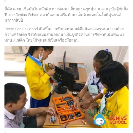
นี้คือ ความเชื่อมั่นในหลักคิด การพัฒนาเด็กของ ครูหนุ่ม- และ ครู บุ๊ง ผู้ก่อตั้ง
‘Raise Genius School’ สถาบันสอนเสริมทักษะเด็กด้วยเทคโนโลยีหุ่นยนต์
มากว่าสิบปี
Raise Genius School เกิดขึ้นจากทักษะหุ่นยนต์ที่ถนัดของครูหนุ่ม บวกด้วย
ความที่รักเด็ก จึงได้ผสมผสานออกมาเป็นธุรกิจด้านการศึกษาที่เน้นพัฒนา
ทักษะแก่เด็ก โดยใช้หุ่นยนต์เป็นเครื่องมือสอน