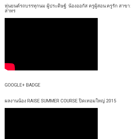
หุ่นยนต์รถบรรทุกนม ผู้ประดิษฐ์: น้องออกัส ครูผู้สอน:ครูรัก สาขา:
สาทร
GOOGLE+ BADGE
ผลงานน้อง RAISE SUMMER COURSE ปิดเทอมใหญ่ 2015