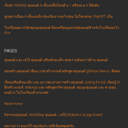
เริ่มทำ Portfolio หุ่นยนต์ AI ตั้งแต่ชั้นไหนดี ม.1 หรือรอ ม.4 ก็ยังทัน
ลูกอยากเรียน AI ตั้งแต่เด็ก ต้องเริ่มจากอะไรก่อน ไม่ใช่แค่กด ChatGPT เป็น
โรงเรียนอยากเปิดชุมนุมหุ่นยนต์ ต้องเตรียมอุปกรณ์หุ่นยนต์สำหรับโรงเรียนอะไร
บ้าง
PAGES
หุ่นยนต์ และ เลโก้ หุ่นยนต์ เสริมทักษะเด็ก ทุกความต้องการด้าน หุ่นยนต์
สอนสร้างหุ่นยนต์ เขียน code สร้างเกมส์ หลักสูตรหุ่นยนต์ @Raise Genius: ติดต่อ
เรียนเสริมทักษะเด็ก และ เยาวชน ผ่านการสร้างหุ่นยนต์, coding for kid, เรียนรู้ AI,
ฝึกสร้างเกมส์, WebApp และ หลักสูตรวิชาหุ่นยนต์, ชุมนุมหุ่นยนต์ และ ค่ายหุ่น
ยนต์/AI ในโรงเรียนทั่วประเทศ
Raise Honor
กิจกรรมหุ่นยนต์ ,WorkShop หุ่นยนต์ / เลโก้ (Robotics & Lego Event)
ผลงานการ ต่อเลโก้ ของน้องๆ เรสจีเนียสสคูลครับ