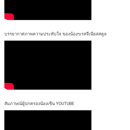
บรรยากาศภาพความประทับใจ ของน้องๆเรสจีเนียสสคูล
สัมภาษณ์ผู้ปกครองน้องเซิน YOUTUBE