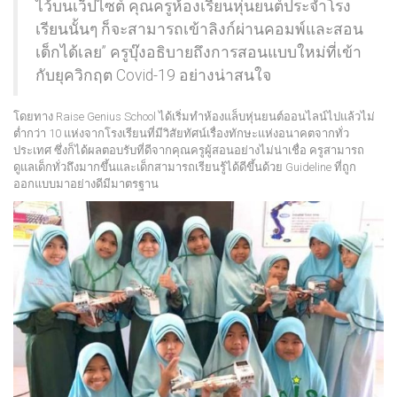
ไว้บนเว็ปไซต์ คุณครูห้องเรียนหุ่นยนต์ประจำโรง
เรียนนั้นๆ ก็จะสามารถเข้าลิงก์ผ่านคอมพ์และสอน
เด็กได้เลย” ครูบุ๊งอธิบายถึงการสอนแบบใหม่ที่เข้า
กับยุควิกฤต Covid-19 อย่างน่าสนใจ
โดยทาง Raise Genius School ได้เริ่มทำห้องแล็บหุ่นยนต์ออนไลน์ไปแล้วไม่
ต่ำกว่า 10 แห่งจากโรงเรียนที่มีวิสัยทัศน์เรื่องทักษะแห่งอนาคตจากทั่ว
ประเทศ ซึ่งก็ได้ผลตอบรับที่ดีจากคุณครูผู้สอนอย่างไม่น่าเชื่อ ครูสามารถ
ดูแลเด็กทั่วถึงมากขึ้นและเด็กสามารถเรียนรู้ได้ดีขึ้นด้วย Guideline ที่ถูก
ออกแบบมาอย่างดีมีมาตรฐาน