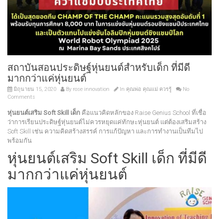
สถาบันสอนประดิษฐ์หุ่นยนต์สำหรับเด็ก ที่มีดี
มากกว่าแค่หุ่นยนต์
มิถุนายน 15, 2020
By
rose innovation
In
คุณพ่อ คุณแม่ ควรรู้
No
Comments
หุ่นยนต์เสริม Soft Skill เด็ก
คือแนวคิดหลักของ Raise Genius School ที่เชื่อ
ว่าการเรียนประดิษฐ์หุ่นยนต์ไม่ควรหยุดแค่ทักษะหุ่นยนต์ แต่ต้องเสริมสร้าง
Soft Skill เช่น ความคิดสร้างสรรค์ การแก้ปัญหา และการทำงานเป็นทีมไป
พร้อมกัน
หุ่นยนต์เสริม Soft Skill เด็ก ที่มีดี
มากกว่าแค่หุ่นยนต์