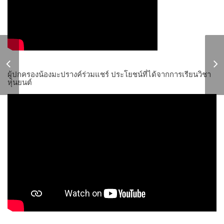
Pi
เด็กผู้หญิงกับการเรียนหุ่นยนต์
อน
ผู้ปกครองน้องมะปรางค์ร่วมแชร์ ประโยชน์ที่ได้จากการเรียนวิชา
หุ่นยนต์