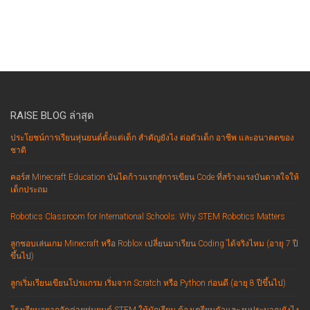
RAISE BLOG ล่าสุด
ประโยชน์การเรียนหุ่นยนต์ตั้งแต่เด็ก สำคัญยังไง ต่อตัวเด็ก อาชีพ และอนาคตของ
ชาติ
คอร์ส Minecraft Education บันไดก้าวแรกสู่การเขียน Code ที่สร้างแรงบันดาลใจให้
เด็กประถม
Robotics Classroom for International Schools: Why STEM Robotics Matters
ลูกชอบเล่นเกม Minecraft หรือ Roblox เปลี่ยนมาเรียน Coding ได้จริงไหม (อายุ 7 ปี
ขึ้นไป)
ลูกเริ่มเรียนเขียนโปรแกรม เริ่มจาก Scratch หรือ Python ก่อนดี (อายุ 8 ปีขึ้นไป)