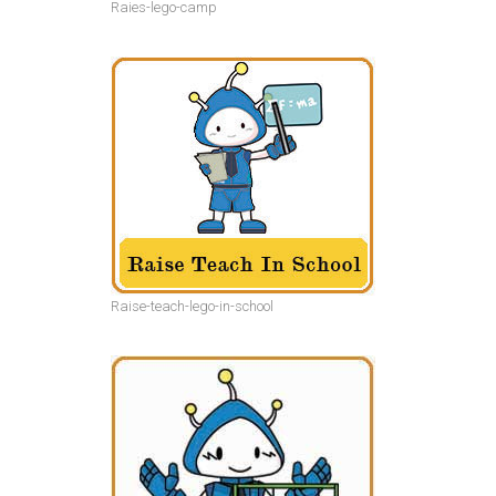
Raies-lego-camp
Raise-teach-lego-in-school