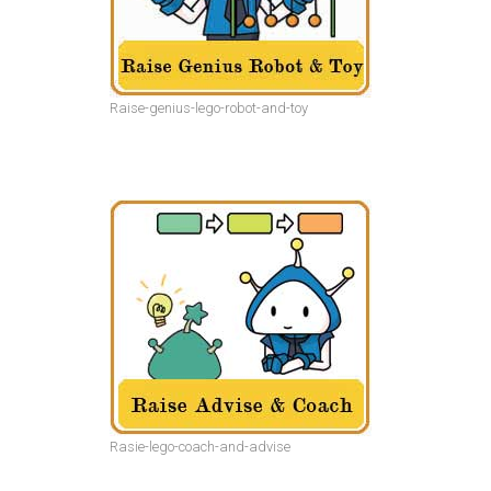
Raise-genius-lego-robot-and-toy
Rasie-lego-coach-and-advise