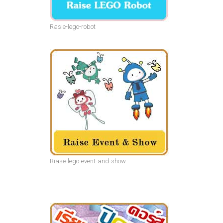
Rasie-lego-robot
Riase-lego-event-and-show