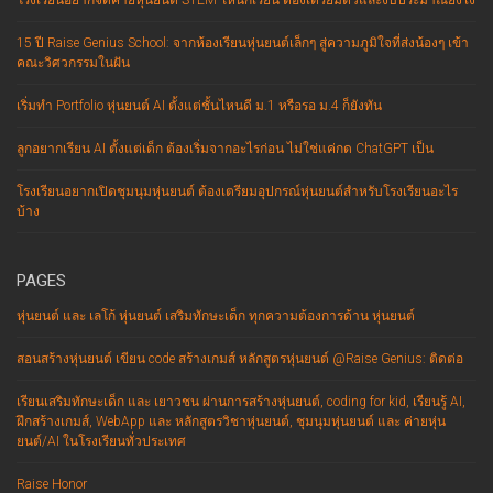
โรงเรียนอยากจัดค่ายหุ่นยนต์ STEM ให้นักเรียน ต้องเตรียมตัวและงบประมาณยังไง
15 ปี Raise Genius School: จากห้องเรียนหุ่นยนต์เล็กๆ สู่ความภูมิใจที่ส่งน้องๆ เข้า
คณะวิศวกรรมในฝัน
เริ่มทำ Portfolio หุ่นยนต์ AI ตั้งแต่ชั้นไหนดี ม.1 หรือรอ ม.4 ก็ยังทัน
ลูกอยากเรียน AI ตั้งแต่เด็ก ต้องเริ่มจากอะไรก่อน ไม่ใช่แค่กด ChatGPT เป็น
โรงเรียนอยากเปิดชุมนุมหุ่นยนต์ ต้องเตรียมอุปกรณ์หุ่นยนต์สำหรับโรงเรียนอะไร
บ้าง
PAGES
หุ่นยนต์ และ เลโก้ หุ่นยนต์ เสริมทักษะเด็ก ทุกความต้องการด้าน หุ่นยนต์
สอนสร้างหุ่นยนต์ เขียน code สร้างเกมส์ หลักสูตรหุ่นยนต์ @Raise Genius: ติดต่อ
เรียนเสริมทักษะเด็ก และ เยาวชน ผ่านการสร้างหุ่นยนต์, coding for kid, เรียนรู้ AI,
ฝึกสร้างเกมส์, WebApp และ หลักสูตรวิชาหุ่นยนต์, ชุมนุมหุ่นยนต์ และ ค่ายหุ่น
ยนต์/AI ในโรงเรียนทั่วประเทศ
Raise Honor