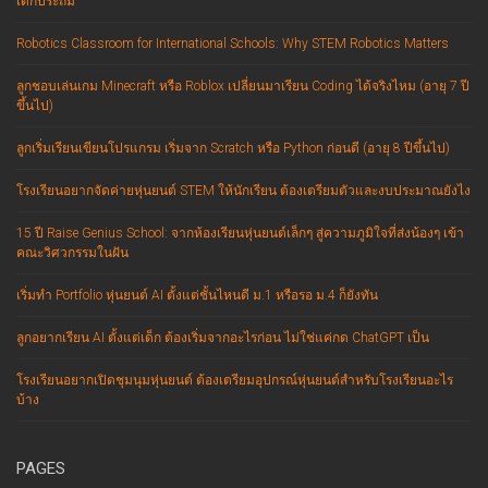
เด็กประถม
Robotics Classroom for International Schools: Why STEM Robotics Matters
ลูกชอบเล่นเกม Minecraft หรือ Roblox เปลี่ยนมาเรียน Coding ได้จริงไหม (อายุ 7 ปี
ขึ้นไป)
ลูกเริ่มเรียนเขียนโปรแกรม เริ่มจาก Scratch หรือ Python ก่อนดี (อายุ 8 ปีขึ้นไป)
โรงเรียนอยากจัดค่ายหุ่นยนต์ STEM ให้นักเรียน ต้องเตรียมตัวและงบประมาณยังไง
15 ปี Raise Genius School: จากห้องเรียนหุ่นยนต์เล็กๆ สู่ความภูมิใจที่ส่งน้องๆ เข้า
คณะวิศวกรรมในฝัน
เริ่มทำ Portfolio หุ่นยนต์ AI ตั้งแต่ชั้นไหนดี ม.1 หรือรอ ม.4 ก็ยังทัน
ลูกอยากเรียน AI ตั้งแต่เด็ก ต้องเริ่มจากอะไรก่อน ไม่ใช่แค่กด ChatGPT เป็น
โรงเรียนอยากเปิดชุมนุมหุ่นยนต์ ต้องเตรียมอุปกรณ์หุ่นยนต์สำหรับโรงเรียนอะไร
บ้าง
PAGES