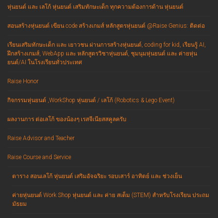
หุ่นยนต์ และ เลโก้ หุ่นยนต์ เสริมทักษะเด็ก ทุกความต้องการด้าน หุ่นยนต์
สอนสร้างหุ่นยนต์ เขียน code สร้างเกมส์ หลักสูตรหุ่นยนต์ @Raise Genius: ติดต่อ
เรียนเสริมทักษะเด็ก และ เยาวชน ผ่านการสร้างหุ่นยนต์, coding for kid, เรียนรู้ AI,
ฝึกสร้างเกมส์, WebApp และ หลักสูตรวิชาหุ่นยนต์, ชุมนุมหุ่นยนต์ และ ค่ายหุ่น
ยนต์/AI ในโรงเรียนทั่วประเทศ
Raise Honor
กิจกรรมหุ่นยนต์ ,WorkShop หุ่นยนต์ / เลโก้ (Robotics & Lego Event)
ผลงานการ ต่อเลโก้ ของน้องๆ เรสจีเนียสสคูลครับ
Raise Advisor and Teacher
Raise Course and Service
ตาราง สอนเลโก้ หุ่นยนต์ เสริมอัจฉริยะ รอบเสาร์ อาทิตย์ และ ช่วงเย็น
ค่ายหุ่นยนต์ Work Shop หุ่นยนต์ และ ค่าย สเต็ม (STEM) สำหรับโรงเรียน ประถม
มัธยม