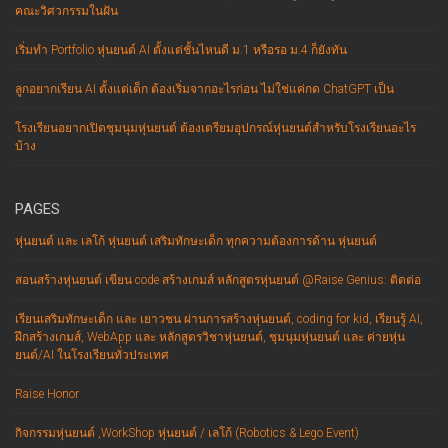
คณะวิศวกรรมในฝัน
เริ่มทำ Portfolio หุ่นยนต์ AI ตั้งแต่ชั้นไหนดี ม.1 หรือรอ ม.4 ก็ยังทัน
ลูกอยากเรียน AI ตั้งแต่เด็ก ต้องเริ่มจากอะไรก่อน ไม่ใช่แค่กด ChatGPT เป็น
โรงเรียนอยากเปิดชุมนุมหุ่นยนต์ ต้องเตรียมอุปกรณ์หุ่นยนต์สำหรับโรงเรียนอะไร
บ้าง
PAGES
หุ่นยนต์ และ เลโก้ หุ่นยนต์ เสริมทักษะเด็ก ทุกความต้องการด้าน หุ่นยนต์
สอนสร้างหุ่นยนต์ เขียน code สร้างเกมส์ หลักสูตรหุ่นยนต์ @Raise Genius: ติดต่อ
เรียนเสริมทักษะเด็ก และ เยาวชน ผ่านการสร้างหุ่นยนต์, coding for kid, เรียนรู้ AI,
ฝึกสร้างเกมส์, WebApp และ หลักสูตรวิชาหุ่นยนต์, ชุมนุมหุ่นยนต์ และ ค่ายหุ่น
ยนต์/AI ในโรงเรียนทั่วประเทศ
Raise Honor
กิจกรรมหุ่นยนต์ ,WorkShop หุ่นยนต์ / เลโก้ (Robotics & Lego Event)