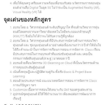
เพื่อให้คุณครู เตรียมความพร้อมเพื่อรองรับต่อ นวัตกรรมการสอนหุ่น
ยนต์ ผ่านสื่อ Digital ในยุค 5G ไม่ว่าจะเป็น Augmented Reality (AR),
Visual Reality (VR) ได้
จุดเด่นของหลักสูตร
อบรมโดย อ. วิศวกรหุ่นยนต์ ระดับปริญญาโท ที่จบด้านวิทยาการหุ่น
ยนต์โดยตรงจากมหาวิทยาลัยเทคโนโลยีพระจอมเกล้าธนบุรี
(KMUTT) จึงมั่นใจได้ว่าจะได้รับความรู้ที่ถูกต้อง
อบรมโดย อ. วิศวกรหุ่นยนต์ ที่มีประสบการณ์ทางด้านการสอนวิชา
หุ่นยนต์ และ ชุมนุมหุ่นยนต์ มาอย่างต่อเนื่องนานกว่า 8 ปี ทำให้มั่นใจ
ได้ถึง คำแนะนำในการจัดการเรียนการสอน การจัดการ Class เรียน
มีประสบการณ์ในการอบรมทำทีมแข่งขันหุ่นยนต์ และ เคยเป็น
กรรมการตัดสินหุ่นยนต์(ส.พ.ฐ.) มาตลอด 9 ปี
อบรมด้วยสื่อนวัตกรรม 3D Elearning on Cloud ที่เป็นนวัตกรรมด้าน
การสอนประดิษฐ์หุ่นยนต์
เน้นทั้งทฤษฎีและปฏิบัติควบคู่กัน ทั้งเชิง Basic & Project Base
Learning
สอนด้วยประสบการณ์ แนะแนวเทคนิคการสอน การจัดการ Class
การแก้ปัญหา ฯลฯ
Customize เนื้อหาการสอนให้เหมาะกับ Skill ของครูแต่ละท่าน
อุปกรณ์ชุดหุ่นยนต์ มีให้ใช้จำนวนมาก เพียงพอต่อการพัฒนาการ
เรียนรู้