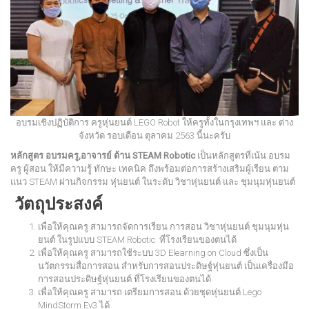
อบรมเชิงปฏิบัติการ ครูหุ่นยนต์ LEGO Robot ให้ครูทั้งในกรุงเทพฯ และ ต่าง
จังหวัด รอบเดือน ตุลาคม 2563 นี้นะครับ
หลักสูตร อบรมครู,อาจารย์ ด้าน STEAM Robotic
เป็นหลักสูตรที่เน้น อบรม
ครู ผู้สอน ให้มีความรู้ ทักษะ เทคนิค ถึงพร้อมต่อการสร้างเสริมผู้เรียน ตาม
แนว STEAM ผ่านกิจกรรม หุ่นยนต์ ในระดับ วิชาหุ่นยนต์ และ ชุมนุมหุ่นยนต์
วัตถุประสงค์
เพื่อให้คุณครู สามารถจัดการเรียน การสอน วิชาหุ่นยนต์ ชุมนุมหุ่น
ยนต์ ในรูปแบบ STEAM Robotic ที่โรงเรียนของตนได้
เพื่อให้คุณครู สามารถใช้ระบบ 3D Elearning on Cloud ซึ่งเป็น
นวัตกรรมสื่อการสอน สำหรับการสอนประดิษฐ์หุ่นยนต์ เป็นเครื่องมือ
การสอนประดิษฐ์หุ่นยนต์ ที่โรงเรียนของตนได้
เพื่อให้คุณครู สามารถ เตรียมการสอน ด้วยชุดหุ่นยนต์ Lego
MindStorm Ev3 ได้